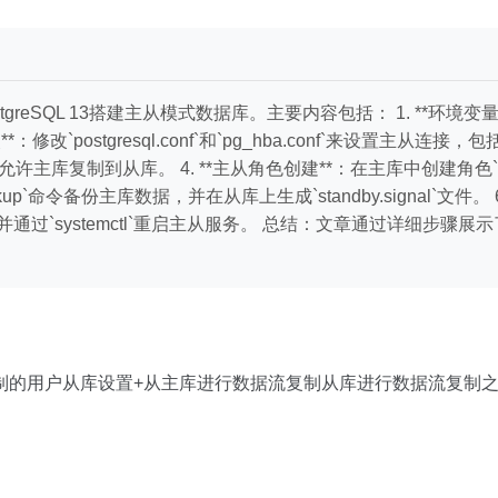
tgreSQL 13搭建主从模式数据库。主要内容包括： 1. **
修改`postgresql.conf`和`pg_hba.conf`来设置主从
，允许主库复制到从库。 4. **主从角色创建**：在主库中创建角色`re
ackup`命令备份主库数据，并在从库上生成`standby.signal`
控系统状态，并通过`systemctl`重启主从服务。 总结：文章通过详细步骤
制的用户从库设置+从主库进行数据流复制从库进行数据流复制