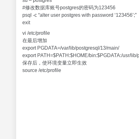
su – postgres
#修改数据库账号postgres的密码为123456
psql -c “alter user postgres with password ‘123456’;”
exit
vi /etc/profile
在最后增加
export PGDATA=/var/lib/postgresql/13/main/
export PATH=$PATH:$HOME/bin:$PGDATA:/usr/lib/po
保存后，使环境变量立即生效
source /etc/profile