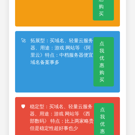
购
买
🚀
拓展型：买域名、轻量云服务
点
器、用途：游戏 网站等 《阿
我
里云》特点：中档服务器便宜
优
域名备案事多
惠
购
买
🛡️
稳定型：买域名、轻量云服务
点
器、用途：游戏 网站等 《西
我
部数码》 特点：比上两家略贵
优
但是稳定性超好事也少
惠