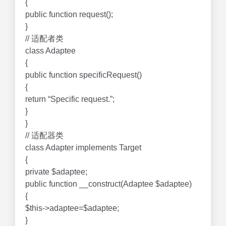
{
public function request();
}
// 适配者类
class Adaptee
{
public function specificRequest()
{
return “Specific request.”;
}
}
// 适配器类
class Adapter implements Target
{
private $adaptee;
public function __construct(Adaptee $adaptee)
{
$this->adaptee=$adaptee;
}