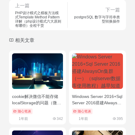
上一篇
下一篇
PHP设计模式之模板方法模
式Template Method Pattern
postgreSQL 数字与字符串类
详解（php设计模式六大原则
型转换操作
有哪些）全程干货
相关文章
cookie解决微信不能存储
Windows Server 2016+Sql
localStorage的问题（微信
Server 2016搭建AlwaysOn
浏览器不支持multiple）太
集群（一）（sqlserver数
随心笔谈
随心笔谈
疯狂了
据库使用教程）越早知道越
1年前
342
1年前
395
好