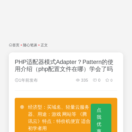
首页
•
随心笔谈
•
正文
PHP适配器模式Adapter？Pattern的使
用介绍（php配置文件在哪）学会了吗
1年前发布
335
0
0
🌐
经济型：买域名、轻量云服务
点
器、用途：游戏 网站等 《腾
我
讯云》特点：特价机便宜 适合
优
初学者用
惠