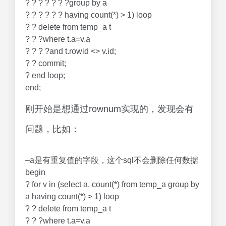
? ? ? ? ? ? ?group by a
? ? ? ? ? ? having count(*) > 1) loop
? ? delete from temp_a t
? ? ?where t.a=v.a
? ? ? ?and t.rowid <> v.id;
? ? commit;
? end loop;
end;
刚开始是想通过rownum实现的，发现会有
问题，比如：
–a是有重复值的字段，这个sql不会删除任何数据
begin
? for v in (select a, count(*) from temp_a group by
a having count(*) > 1) loop
? ? delete from temp_a t
? ? ?where t.a=v.a