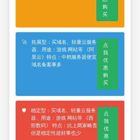
购
买
🚀
拓展型：买域名、轻量云服务
点
器、用途：游戏 网站等 《阿
我
里云》特点：中档服务器便宜
优
域名备案事多
惠
购
买
🛡️
稳定型：买域名、轻量云服务
点
器、用途：游戏 网站等 《西
我
部数码》 特点：比上两家略贵
优
但是稳定性超好事也少
惠