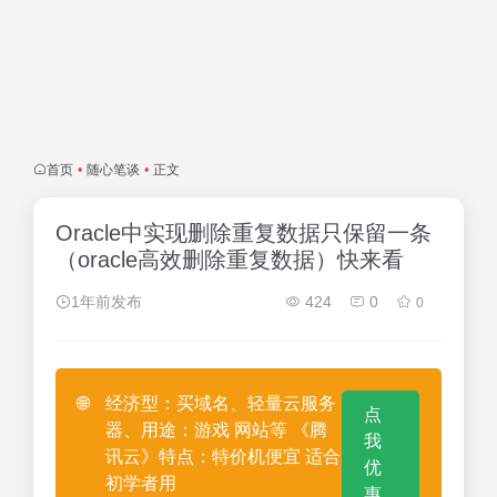
首页
•
随心笔谈
•
正文
Oracle中实现删除重复数据只保留一条
（oracle高效删除重复数据）快来看
1年前发布
424
0
0
🌐
经济型：买域名、轻量云服务
点
器、用途：游戏 网站等 《腾
我
讯云》特点：特价机便宜 适合
优
初学者用
惠