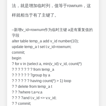
法，就是增加临时列，值等于rownum，这
样就相当于有了主键了。
–新增v_id=rownum作为临时主键 a是有重复值的
字段
alter table temp_a add v_id number(10);
update temp_a t set t.v_id=rownum;
commit;
begin
? for v in (select a, min(v_id) v_id, count(*)
? ? ? ? ? ? ? from temp_a
? ? ? ? ? ? ?group by a
? ? ? ? ? ? having count(*) > 1) loop
? ? delete from temp_a t
? ? ?where t.a=v.a
? ? ? ?and t.v_id <> v.v_id;
? ? commit;