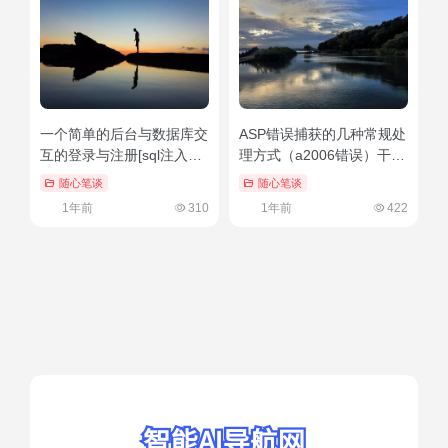
一个简单的后台与数据库交
ASP错误捕获的几种常规处
互的登录与注册[sql注入处
理方式（a2006错误）干货
理、以及MD5加密]（登陆
分享
随心笔谈
随心笔谈
页面sql注入）墙裂推荐
1年前
310
1年前
422