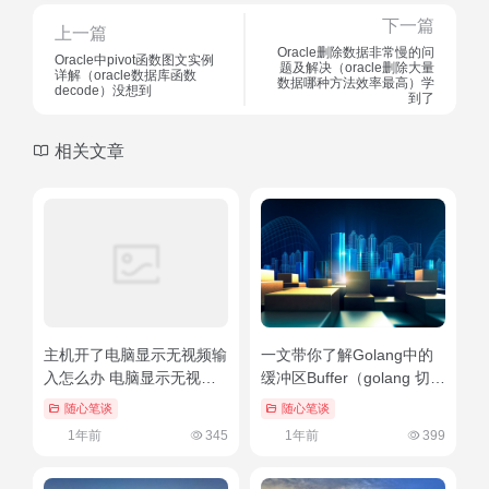
下一篇
上一篇
Oracle删除数据非常慢的问
Oracle中pivot函数图文实例
题及解决（oracle删除大量
详解（oracle数据库函数
数据哪种方法效率最高）学
decode）没想到
到了
相关文章
主机开了电脑显示无视频输
一文带你了解Golang中的
入怎么办 电脑显示无视频
缓冲区Buffer（golang 切
输入的解决方法（主机开了
片）学到了吗
随心笔谈
随心笔谈
电脑显示无视频输入）深度
1年前
345
1年前
399
揭秘