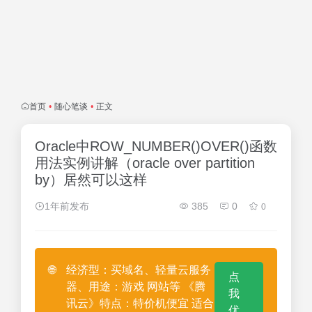
首页
•
随心笔谈
•
正文
Oracle中ROW_NUMBER()OVER()函数
用法实例讲解（oracle over partition
by）居然可以这样
1年前发布
385
0
0
🌐
经济型：买域名、轻量云服务
点
器、用途：游戏 网站等 《腾
我
讯云》特点：特价机便宜 适合
优