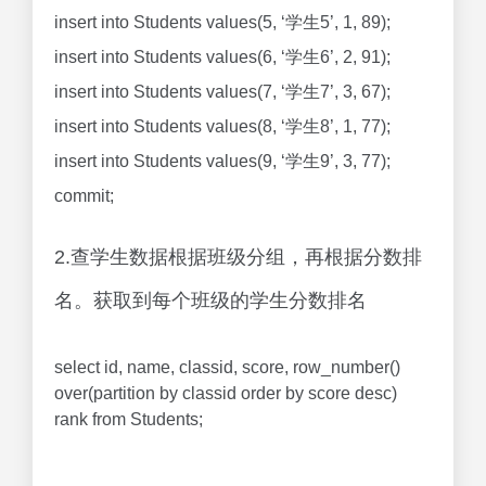
insert into Students values(5, ‘学生5’, 1, 89);
insert into Students values(6, ‘学生6’, 2, 91);
insert into Students values(7, ‘学生7’, 3, 67);
insert into Students values(8, ‘学生8’, 1, 77);
insert into Students values(9, ‘学生9’, 3, 77);
commit;
2.查学生数据根据班级分组，再根据分数排
名。获取到每个班级的学生分数排名
select id, name, classid, score, row_number()
over(partition by classid order by score desc)
rank from Students;