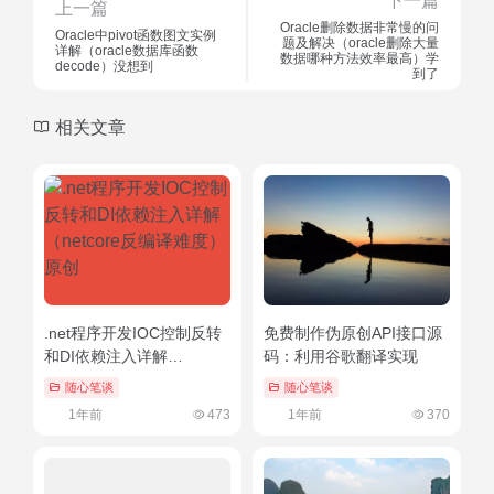
下一篇
上一篇
Oracle删除数据非常慢的问
Oracle中pivot函数图文实例
题及解决（oracle删除大量
详解（oracle数据库函数
数据哪种方法效率最高）学
decode）没想到
到了
相关文章
.net程序开发IOC控制反转
免费制作伪原创API接口源
和DI依赖注入详解
码：利用谷歌翻译实现
（netcore反编译难度）原
随心笔谈
随心笔谈
创
1年前
473
1年前
370