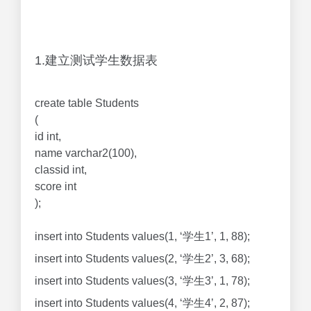
1.建立测试学生数据表
create table Students
(
id int,
name varchar2(100),
classid int,
score int
);
insert into Students values(1, ‘学生1’, 1, 88);
insert into Students values(2, ‘学生2’, 3, 68);
insert into Students values(3, ‘学生3’, 1, 78);
insert into Students values(4, ‘学生4’, 2, 87);