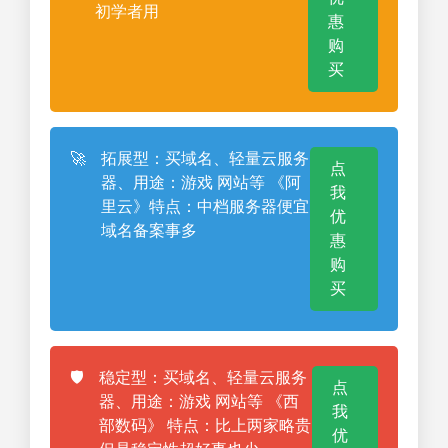
初学者用
惠
购
买
🚀
拓展型：买域名、轻量云服务
点
器、用途：游戏 网站等 《阿
我
里云》特点：中档服务器便宜
优
域名备案事多
惠
购
买
🛡️
稳定型：买域名、轻量云服务
点
器、用途：游戏 网站等 《西
我
部数码》 特点：比上两家略贵
优