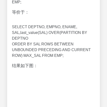
EMP;
等价于：
SELECT DEPTNO, EMPNO, ENAME,
SAL,last_value(SAL) OVER(PARTITION BY
DEPTNO
ORDER BY SAL ROWS BETWEEN
UNBOUNDED PRECEDING AND CURRENT
ROW) MAX_SAL FROM EMP;
结果如下图：