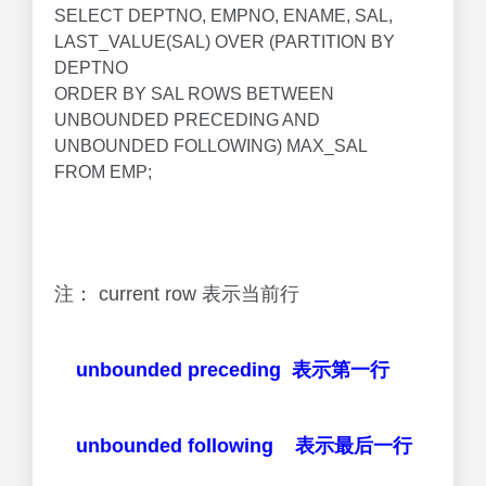
SELECT DEPTNO, EMPNO, ENAME, SAL,
LAST_VALUE(SAL) OVER (PARTITION BY
DEPTNO
ORDER BY SAL ROWS BETWEEN
UNBOUNDED PRECEDING AND
UNBOUNDED FOLLOWING) MAX_SAL
FROM EMP;
注： current row 表示当前行
unbounded preceding 表示第一行
unbounded following 表示最后一行