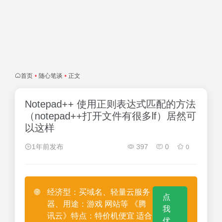
首页
•
随心笔谈
•
正文
Notepad++ 使用正则表达式匹配的方法
（notepad++打开文件有很多lf）居然可
以这样
1年前发布
397
0
0
🌐
经济型：买域名、轻量云服务
点
器、用途：游戏 网站等 《腾
我
讯云》特点：特价机便宜 适合
优