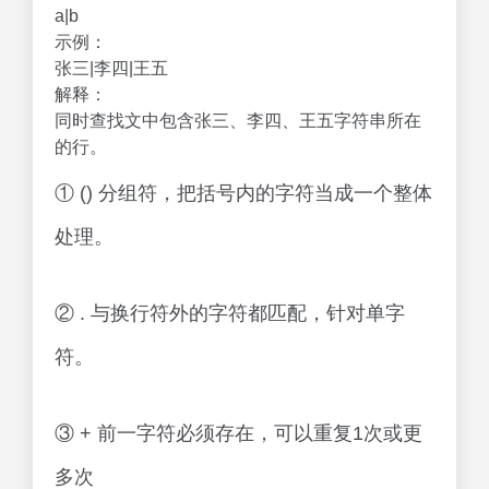
a|b
示例：
张三|李四|王五
解释：
同时查找文中包含张三、李四、王五字符串所在
的行。
① () 分组符，把括号内的字符当成一个整体
处理。
② . 与换行符外的字符都匹配，针对单字
符。
③ + 前一字符必须存在，可以重复1次或更
多次