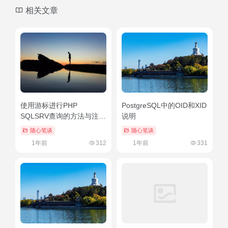
相关文章
使用游标进行PHP
PostgreSQL中的OID和XID
SQLSRV查询的方法与注意
说明
事项（sql游标用法）燃爆
随心笔谈
随心笔谈
了
1年前
312
1年前
331