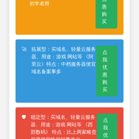
初学者用
惠
购
买
🚀
拓展型：买域名、轻量云服务
点
器、用途：游戏 网站等 《阿
我
里云》特点：中档服务器便宜
优
域名备案事多
惠
购
买
🛡️
稳定型：买域名、轻量云服务
点
器、用途：游戏 网站等 《西
我
部数码》 特点：比上两家略贵
优