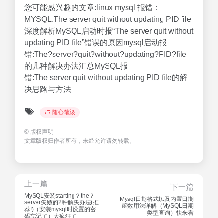
您可能感兴趣的文章:linux mysql 报错：
MYSQL:The server quit without updating PID file
深度解析MySQL启动时报“The server quit without
updating PID file”错误的原因mysql启动报
错:The?server?quit?without?updating?PID?file
的几种解决办法汇总MySQL报
错:The server quit without updating PID file的解
决思路与方法
随心笔谈
©
版权声明
文章版权归作者所有，未经允许请勿转载。
上一篇
下一篇
MySQL安装starting？the？
Mysql日期格式以及内置日期
server失败的2种解决办法(推
函数用法详解（MySQL日期
荐!)（安装mysql时设置的密
类型查询）快来看
码忘记了）太疯狂了