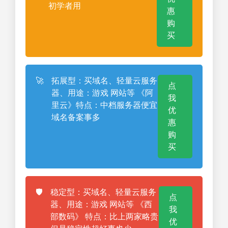
初学者用
惠
购
买
🚀
拓展型：买域名、轻量云服务
点
器、用途：游戏 网站等 《阿
我
里云》特点：中档服务器便宜
优
域名备案事多
惠
购
买
🛡️
稳定型：买域名、轻量云服务
点
器、用途：游戏 网站等 《西
我
部数码》 特点：比上两家略贵
优