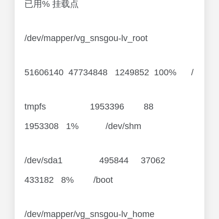
已用% 挂载点
/dev/mapper/vg_snsgou-lv_root
51606140 47734848 1249852 100% /
tmpfs 1953396 88
1953308 1% /dev/shm
/dev/sda1 495844 37062
433182 8% /boot
/dev/mapper/vg_snsgou-lv_home