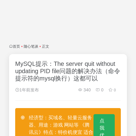
首页
•
随心笔谈
•
正文
MySQL提示：The server quit without
updating PID file问题的解决办法（命令
提示符的mysql换行）这都可以
1年前发布
340
0
0
🌐
经济型：买域名、轻量云服务
点
器、用途：游戏 网站等 《腾
我
讯云》特点：特价机便宜 适合
优