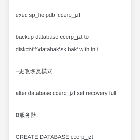
exec sp_helpdb ‘ccerp_jzt’
backup database ccerp_jzt to
disk=N’f:\databak\sk.bak’ with init
–更改恢复模式
alter database ccerp_jzt set recovery full
B服务器:
CREATE DATABASE ccerp_jzt