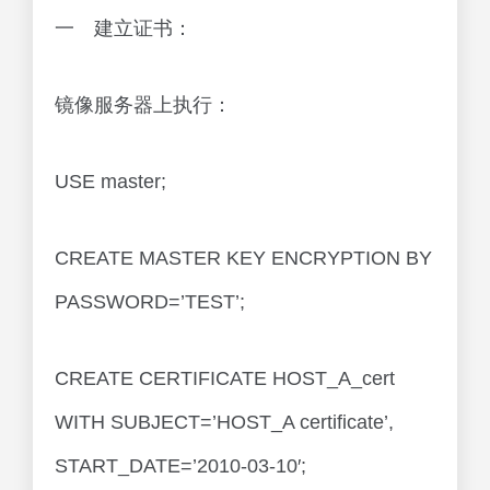
一 建立证书：
镜像服务器上执行：
USE master;
CREATE MASTER KEY ENCRYPTION BY
PASSWORD=’TEST’;
CREATE CERTIFICATE HOST_A_cert
WITH SUBJECT=’HOST_A certificate’,
START_DATE=’2010-03-10′;