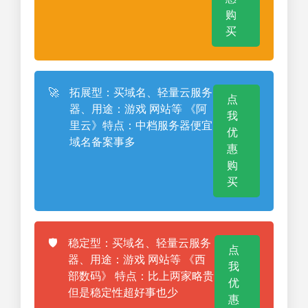
购
买
🚀
拓展型：买域名、轻量云服务
点
器、用途：游戏 网站等 《阿
我
里云》特点：中档服务器便宜
优
域名备案事多
惠
购
买
🛡️
稳定型：买域名、轻量云服务
点
器、用途：游戏 网站等 《西
我
部数码》 特点：比上两家略贵
优
但是稳定性超好事也少
惠