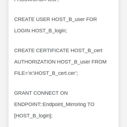
CREATE USER HOST_B_user FOR
LOGIN HOST_B_login;
CREATE CERTIFICATE HOST_B_cert
AUTHORIZATION HOST_B_user FROM
FILE=’e:\HOST_B_cert.cer’;
GRANT CONNECT ON
ENDPOINT::Endpoint_Mirroring TO
[HOST_B_login];