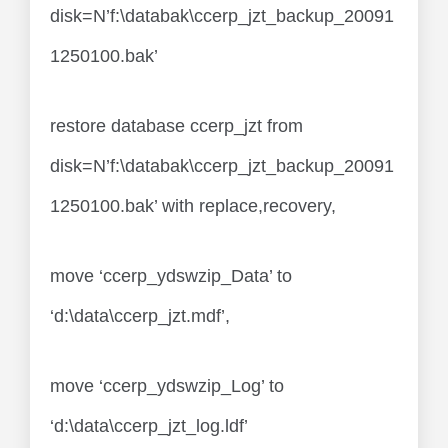
disk=N’f:\databak\ccerp_jzt_backup_20091
1250100.bak’
restore database ccerp_jzt from
disk=N’f:\databak\ccerp_jzt_backup_20091
1250100.bak’ with replace,recovery,
move ‘ccerp_ydswzip_Data’ to
‘d:\data\ccerp_jzt.mdf’,
move ‘ccerp_ydswzip_Log’ to
‘d:\data\ccerp_jzt_log.ldf’