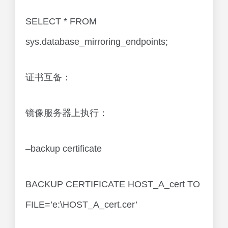
SELECT * FROM
sys.database_mirroring_endpoints;
证书互备：
镜像服务器上执行：
–backup certificate
BACKUP CERTIFICATE HOST_A_cert TO
FILE=’e:\HOST_A_cert.cer’