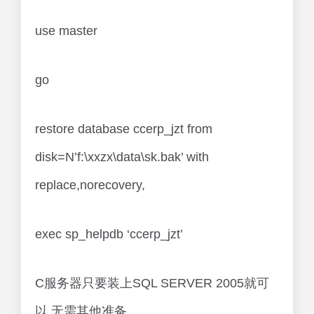
use master
go
restore database ccerp_jzt from
disk=N’f:\xxzx\data\sk.bak’ with
replace,norecovery,
exec sp_helpdb ‘ccerp_jzt’
C服务器只要装上SQL SERVER 2005就可
以,无需其他准备