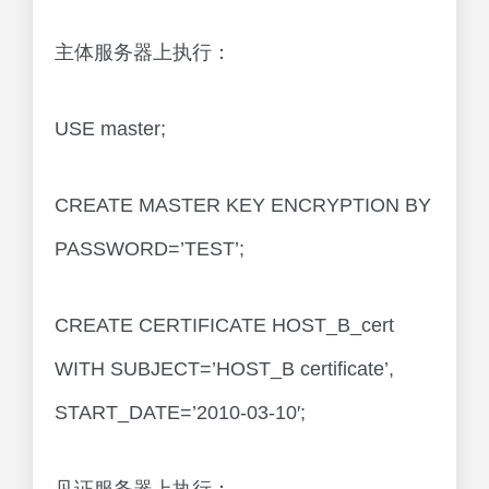
主体服务器上执行：
USE master;
CREATE MASTER KEY ENCRYPTION BY
PASSWORD=’TEST’;
CREATE CERTIFICATE HOST_B_cert
WITH SUBJECT=’HOST_B certificate’,
START_DATE=’2010-03-10′;