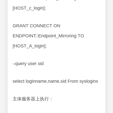
[HOST_c_login];
GRANT CONNECT ON
ENDPOINT::Endpoint_Mirroring TO
[HOST_A_login];
–query user sid
select loginname,name,sid From syslogins
主体服务器上执行：