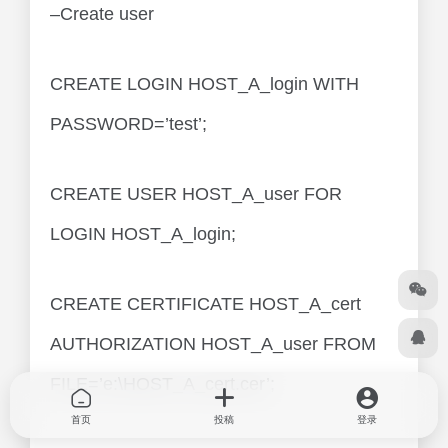
–Create user
CREATE LOGIN HOST_A_login WITH
PASSWORD=’test’;
CREATE USER HOST_A_user FOR
LOGIN HOST_A_login;
CREATE CERTIFICATE HOST_A_cert
AUTHORIZATION HOST_A_user FROM
FILE=’e:\HOST_A_cert.cer’;
首页
投稿
登录