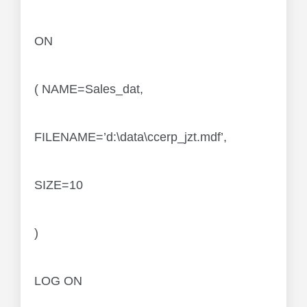
ON
( NAME=Sales_dat,
FILENAME=’d:\data\ccerp_jzt.mdf’,
SIZE=10
)
LOG ON