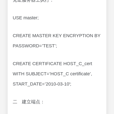
见证服务器上执行：
USE master;
CREATE MASTER KEY ENCRYPTION BY
PASSWORD=’TEST’;
CREATE CERTIFICATE HOST_C_cert
WITH SUBJECT=’HOST_C certificate’,
START_DATE=’2010-03-10′;
二 建立端点：