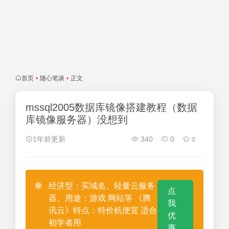
首页
•
随心笔谈
•
正文
mssql2005数据库镜像搭建教程（数据
库镜像服务器）没想到
1年前更新
340
0
0
🌐
经济型：买域名、轻量云服务
点
器、用途：游戏 网站等 《腾
我
讯云》特点：特价机便宜 适合
优
初学者用
惠