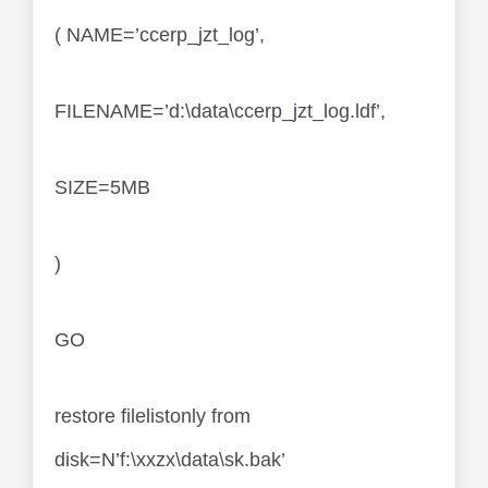
( NAME=’ccerp_jzt_log’,
FILENAME=’d:\data\ccerp_jzt_log.ldf’,
SIZE=5MB
)
GO
restore filelistonly from
disk=N’f:\xxzx\data\sk.bak’