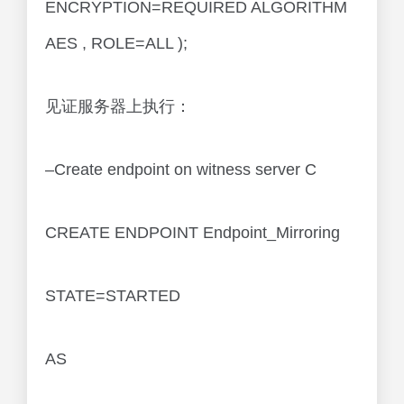
ENCRYPTION=REQUIRED ALGORITHM
AES , ROLE=ALL );
见证服务器上执行：
–Create endpoint on witness server C
CREATE ENDPOINT Endpoint_Mirroring
STATE=STARTED
AS