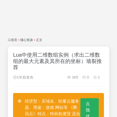
首页
•
随心笔谈
•
正文
Lua中使用二维数组实例（求出二维数
组的最大元素及其所在的坐标）墙裂推
荐
1年前发布
389
0
0
🌐
经济型：买域名、轻量云服务
点
器、用途：游戏 网站等 《腾
我
讯云》特点：特价机便宜 适合
优