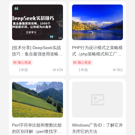
[技术分享] DeepSeek实战
PHP行为设计模式之策略模
技巧：集合最强使用攻略，
式（php策略模式和工厂模
1000个神级提示词，让你
式的区别和联系）一篇读懂
随心笔谈
随心笔谈
成为AI高手
1年前
434
1年前
361
Perl字符串比较和整数比较
Windows广告ID：了解它并
的区别详解（perl查找字符
关闭它的方法