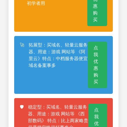
初学者用
惠
购
买
🚀
拓展型：买域名、轻量云服务
点
器、用途：游戏 网站等 《阿
我
里云》特点：中档服务器便宜
优
域名备案事多
惠
购
买
🛡️
稳定型：买域名、轻量云服务
点
器、用途：游戏 网站等 《西
我
部数码》 特点：比上两家略贵
优