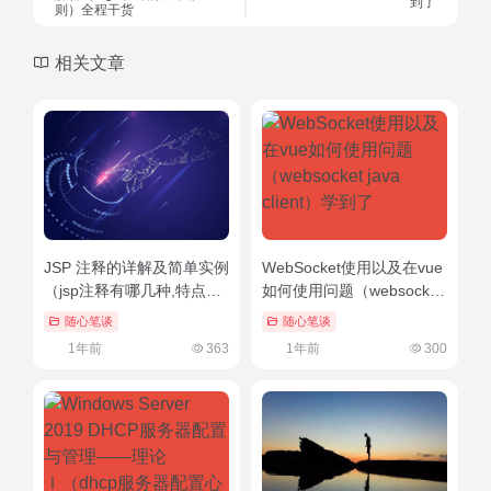
到了
则）全程干货
相关文章
JSP 注释的详解及简单实例
WebSocket使用以及在vue
（jsp注释有哪几种,特点是
如何使用问题（websocket
什么）太疯狂了
java client）学到了
随心笔谈
随心笔谈
1年前
363
1年前
300