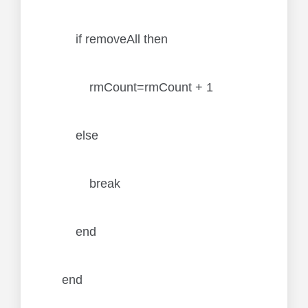
if removeAll then
rmCount=rmCount + 1
else
break
end
end