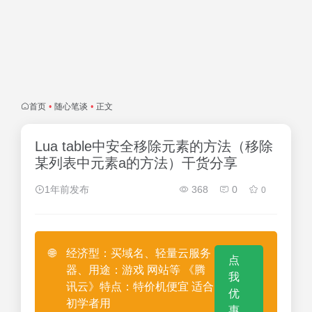
首页
•
随心笔谈
•
正文
Lua table中安全移除元素的方法（移除
某列表中元素a的方法）干货分享
1年前发布
368
0
0
🌐
经济型：买域名、轻量云服务
点
器、用途：游戏 网站等 《腾
我
讯云》特点：特价机便宜 适合
优
初学者用
惠