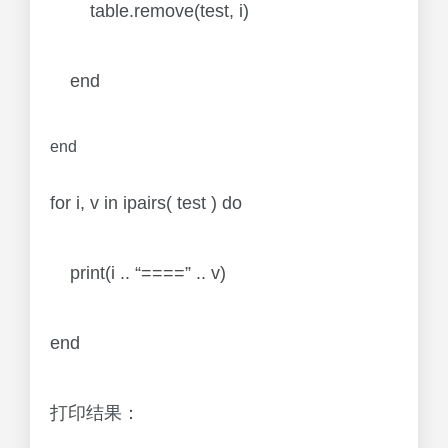
table.remove(test, i)
end
end
for i, v in ipairs( test ) do
print(i .. “====” .. v)
end
打印结果：