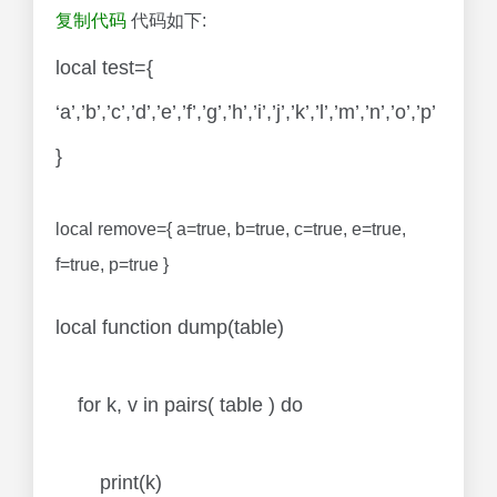
复制代码
代码如下:
local test={
‘a’,’b’,’c’,’d’,’e’,’f’,’g’,’h’,’i’,’j’,’k’,’l’,’m’,’n’,’o’,’p’
}
local remove={ a=true, b=true, c=true, e=true,
f=true, p=true }
local function dump(table)
for k, v in pairs( table ) do
print(k)