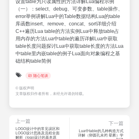
设置table为只读属性的方法详解Lua编程示例
（一）：select、debug、可变参数、table操作、
error举例讲解Lua中的Table数据结构Lua的table
库函数insert、remove、concat、sort详细介绍
C++遍历Lua table的方法实例Lua中释放table占
用内存的方法Lua中table的遍历详解Lua中获取
table长度问题探讨Lua中获取table长度的方法Lua
中table里内嵌table的例子Lua面向对象编程之基
础结构table简例
随心笔谈
©
版权声明
文章版权归作者所有，未经允许请勿转载。
上一篇
下一篇
LOGO设计中的常见误区和
Lua中table的几种构造方式
LOGO设计思路及流程全面
详解（卵圆孔未闭 晕厥）学
解析（logo设计的基本原