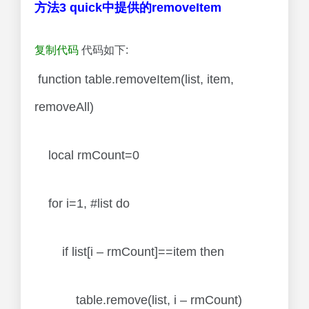
方法3 quick中提供的removeItem
复制代码
代码如下:
function table.removeItem(list, item,
removeAll)
local rmCount=0
for i=1, #list do
if list[i – rmCount]==item then
table.remove(list, i – rmCount)