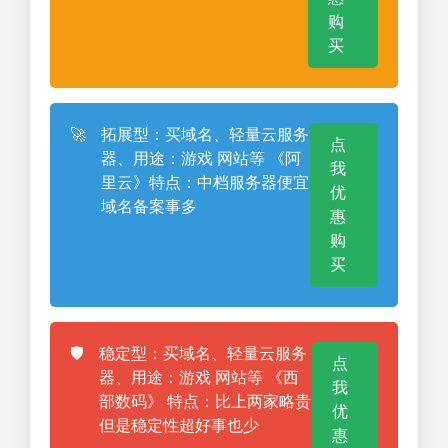
购
买
🚀
拓展型：买域名、轻量云服务
点
器、用途：游戏 网站等 《阿
我
里云》特点：中档服务器便宜
优
域名备案事多
惠
购
买
🛡️
稳定型：买域名、轻量云服务
点
器、用途：游戏 网站等 《西
我
部数码》 特点：比上两家略贵
优
但是稳定性超好事也少
惠