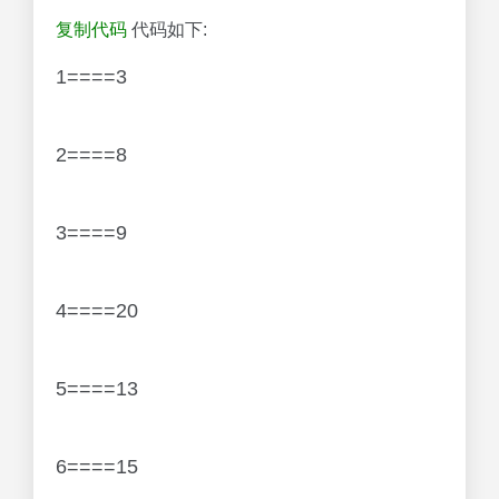
复制代码
代码如下:
1====3
2====8
3====9
4====20
5====13
6====15