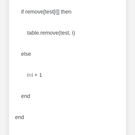
if remove[test[i]] then
table.remove(test, i)
else
i=i + 1
end
end