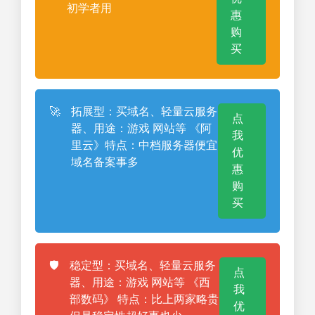
初学者用
惠
购
买
🚀
拓展型：买域名、轻量云服务
点
器、用途：游戏 网站等 《阿
我
里云》特点：中档服务器便宜
优
域名备案事多
惠
购
买
🛡️
稳定型：买域名、轻量云服务
点
器、用途：游戏 网站等 《西
我
部数码》 特点：比上两家略贵
优