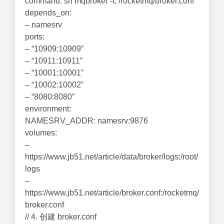
command: sh mqbroker -c /rocketmq/broker.conf
depends_on:
– namesrv
ports:
– “10909:10909”
– “10911:10911”
– “10001:10001”
– “10002:10002”
– “8080:8080”
environment:
NAMESRV_ADDR: namesrv:9876
volumes:
–
https://www.jb51.net/article/data/broker/logs:/root/
logs
–
https://www.jb51.net/article/broker.conf:/rocketmq/
broker.conf
// 4. 创建 broker.conf