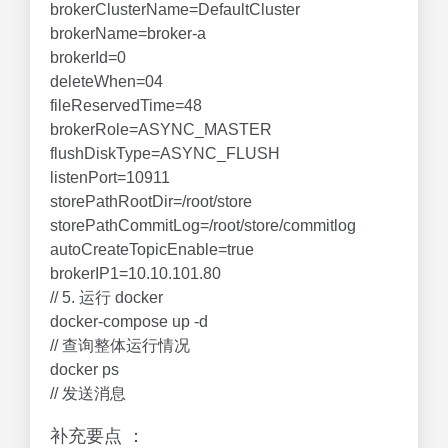
brokerClusterName=DefaultCluster
brokerName=broker-a
brokerId=0
deleteWhen=04
fileReservedTime=48
brokerRole=ASYNC_MASTER
flushDiskType=ASYNC_FLUSH
listenPort=10911
storePathRootDir=/root/store
storePathCommitLog=/root/store/commitlog
autoCreateTopicEnable=true
brokerIP1=10.10.101.80
// 5. 运行 docker
docker-compose up -d
// 查询整体运行情况
docker ps
// 发送消息
补充要点 ：