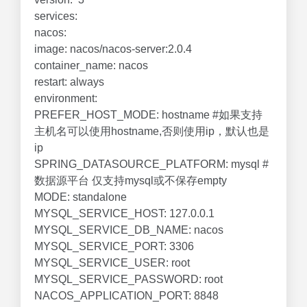
services:
nacos:
image: nacos/nacos-server:2.0.4
container_name: nacos
restart: always
environment:
PREFER_HOST_MODE: hostname #如果支持
主机名可以使用hostname,否则使用ip，默认也是
ip
SPRING_DATASOURCE_PLATFORM: mysql #
数据源平台 仅支持mysql或不保存empty
MODE: standalone
MYSQL_SERVICE_HOST: 127.0.0.1
MYSQL_SERVICE_DB_NAME: nacos
MYSQL_SERVICE_PORT: 3306
MYSQL_SERVICE_USER: root
MYSQL_SERVICE_PASSWORD: root
NACOS_APPLICATION_PORT: 8848