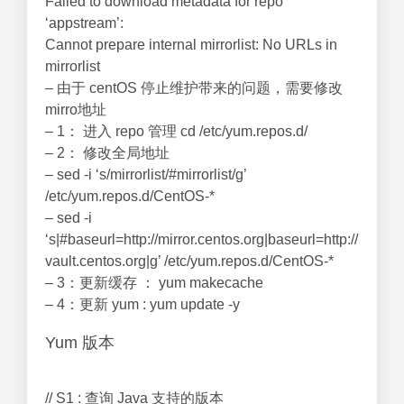
Failed to download metadata for repo
‘appstream’:
Cannot prepare internal mirrorlist: No URLs in
mirrorlist
– 由于 centOS 停止维护带来的问题，需要修改
mirro地址
– 1： 进入 repo 管理 cd /etc/yum.repos.d/
– 2： 修改全局地址
– sed -i ‘s/mirrorlist/#mirrorlist/g’
/etc/yum.repos.d/CentOS-*
– sed -i
‘s|#baseurl=http://mirror.centos.org|baseurl=http://
vault.centos.org|g’ /etc/yum.repos.d/CentOS-*
– 3：更新缓存 ： yum makecache
– 4：更新 yum : yum update -y
Yum 版本
// S1 : 查询 Java 支持的版本