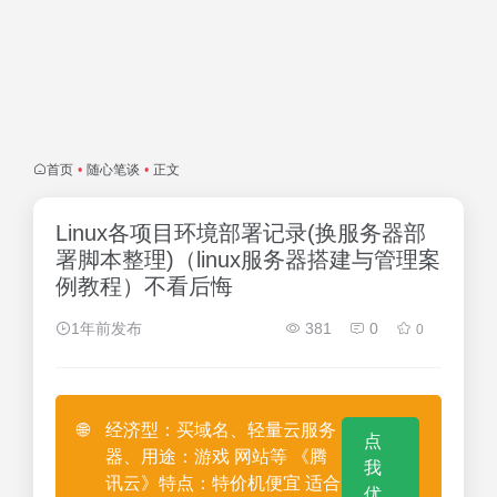
首页
•
随心笔谈
•
正文
Linux各项目环境部署记录(换服务器部
署脚本整理)（linux服务器搭建与管理案
例教程）不看后悔
1年前发布
381
0
0
🌐
经济型：买域名、轻量云服务
点
器、用途：游戏 网站等 《腾
我
讯云》特点：特价机便宜 适合
优