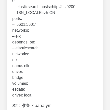
0
– ‘elasticsearch.hosts=http://es:9200’
– I18N_LOCALE=zh-CN
ports:
– ‘5601:5601’
networks:
– elk
depends_on:
– elasticsearch
networks:
elk:
name: elk
driver:
bridge
volumes:
esdata:
driver: local
S2 : 准备 kibana.yml