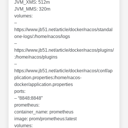
JVM_XMS: 512m
JVM_MMS: 320m
volumes:
–
https://www.jb51.net/article/docker/nacos/standal
one-logs/:/home/nacos/logs
–
https://www.jb51.net/article/docker/nacos/plugins/
:/home/nacos/plugins
–
https://www.jb51.net/article/docker/nacos/conf/ap
plication.properties:/home/nacos-
docker/application.properties
ports:
– “8848:8848”
prometheus:
container_name: prometheus
image: prom/prometheus:latest
volumes: