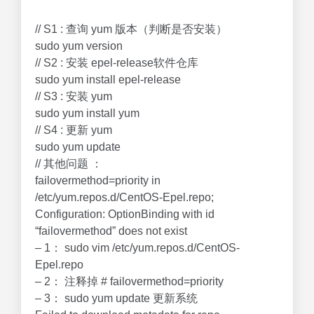
// S1 : 查询 yum 版本（判断是否安装）
sudo yum version
// S2 : 安装 epel-release软件仓库
sudo yum install epel-release
// S3 : 安装 yum
sudo yum install yum
// S4 : 更新 yum
sudo yum update
// 其他问题 ：
failovermethod=priority in
/etc/yum.repos.d/CentOS-Epel.repo;
Configuration: OptionBinding with id
“failovermethod” does not exist
– 1： sudo vim /etc/yum.repos.d/CentOS-
Epel.repo
– 2： 注释掉 # failovermethod=priority
– 3： sudo yum update 更新系统