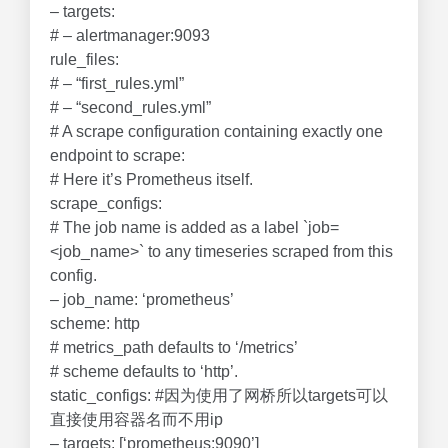
– targets:
# – alertmanager:9093
rule_files:
# – “first_rules.yml”
# – “second_rules.yml”
# A scrape configuration containing exactly one
endpoint to scrape:
# Here it’s Prometheus itself.
scrape_configs:
# The job name is added as a label `job=
<job_name>` to any timeseries scraped from this
config.
– job_name: ‘prometheus’
scheme: http
# metrics_path defaults to ‘/metrics’
# scheme defaults to ‘http’.
static_configs: #因为使用了网桥所以targets可以
直接使用容器名而不用ip
– targets: [‘prometheus:9090’]