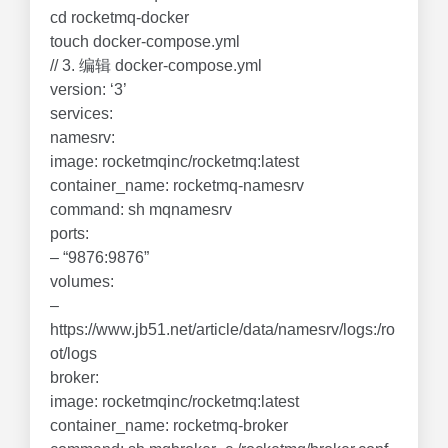
cd rocketmq-docker
touch docker-compose.yml
// 3. 编辑 docker-compose.yml
version: ‘3’
services:
namesrv:
image: rocketmqinc/rocketmq:latest
container_name: rocketmq-namesrv
command: sh mqnamesrv
ports:
– “9876:9876”
volumes:
–
https://www.jb51.net/article/data/namesrv/logs:/ro
ot/logs
broker:
image: rocketmqinc/rocketmq:latest
container_name: rocketmq-broker