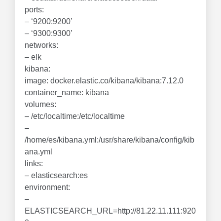
ports:
– ‘9200:9200’
– ‘9300:9300’
networks:
– elk
kibana:
image: docker.elastic.co/kibana/kibana:7.12.0
container_name: kibana
volumes:
– /etc/localtime:/etc/localtime
–
/home/es/kibana.yml:/usr/share/kibana/config/kib
ana.yml
links:
– elasticsearch:es
environment:
–
ELASTICSEARCH_URL=http://81.22.11.111:920