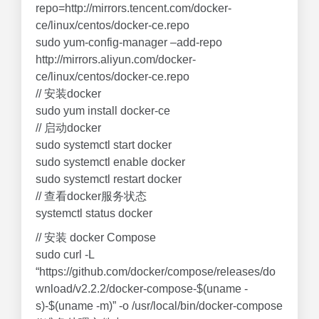
repo=http://mirrors.tencent.com/docker-
ce/linux/centos/docker-ce.repo
sudo yum-config-manager –add-repo
http://mirrors.aliyun.com/docker-
ce/linux/centos/docker-ce.repo
// 安装docker
sudo yum install docker-ce
// 启动docker
sudo systemctl start docker
sudo systemctl enable docker
sudo systemctl restart docker
// 查看docker服务状态
systemctl status docker
// 安装 docker Compose
sudo curl -L
“https://github.com/docker/compose/releases/do
wnload/v2.2.2/docker-compose-$(uname -
s)-$(uname -m)” -o /usr/local/bin/docker-compose