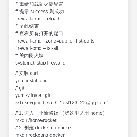
# 重新加载防火墙配置
# 提示 success 则成功
firewall-cmd –reload
# 至此结束
# 查看所有打开的端口
firewall-cmd –zone=public –list-ports
firewall-cmd –list-all
# 关闭防火墙
systemctl stop firewalld
// 安装 curl
yum install curl
// git
yum -y install git
ssh-keygen -t rsa -C “test123123@qq.com”
// 1. 进入一个新路径 （我这里适用 home）
mkdir /home/rocket
// 2. 创建 docker compose
mkdir rocketmq-docker