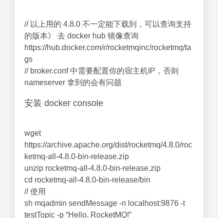
// 以上用的 4.8.0 不一定能下载到，可以查询支持
的版本》 去 docker hub 镜像查询
https://hub.docker.com/r/rocketmqinc/rocketmq/ta
gs
// broker.conf 中需要配置你的宿主机IP，否则
nameserver 拿到的会有问题
安装 docker console
wget
https://archive.apache.org/dist/rocketmq/4.8.0/roc
ketmq-all-4.8.0-bin-release.zip
unzip rocketmq-all-4.8.0-bin-release.zip
cd rocketmq-all-4.8.0-bin-release/bin
// 使用
sh mqadmin sendMessage -n localhost:9876 -t
testTopic -p “Hello, RocketMQ!”