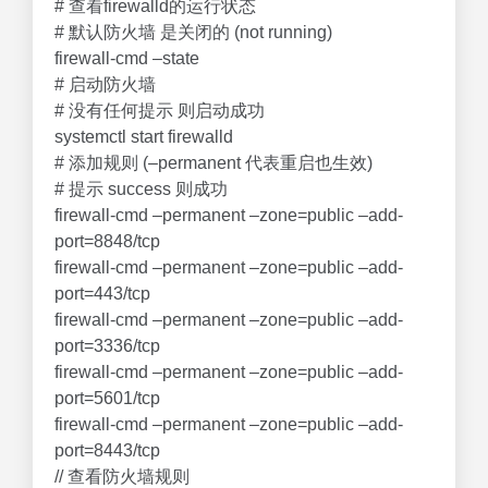
# 查看firewalld的运行状态
# 默认防火墙 是关闭的 (not running)
firewall-cmd –state
# 启动防火墙
# 没有任何提示 则启动成功
systemctl start firewalld
# 添加规则 (–permanent 代表重启也生效)
# 提示 success 则成功
firewall-cmd –permanent –zone=public –add-
port=8848/tcp
firewall-cmd –permanent –zone=public –add-
port=443/tcp
firewall-cmd –permanent –zone=public –add-
port=3336/tcp
firewall-cmd –permanent –zone=public –add-
port=5601/tcp
firewall-cmd –permanent –zone=public –add-
port=8443/tcp
// 查看防火墙规则