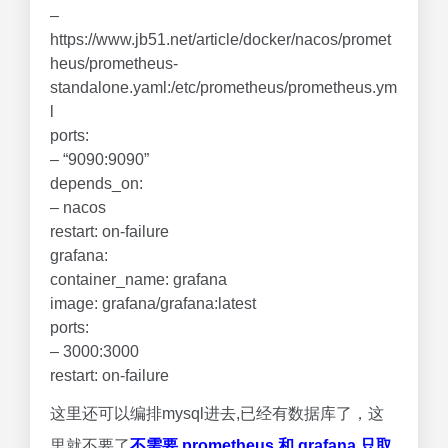
–
https://www.jb51.net/article/docker/nacos/promet
heus/prometheus-
standalone.yaml:/etc/prometheus/prometheus.ym
l
ports:
– “9090:9090”
depends_on:
– nacos
restart: on-failure
grafana:
container_name: grafana
image: grafana/grafana:latest
ports:
– 3000:3000
restart: on-failure
这里还可以编排mysql进去,已经有数据库了，这
里就不要了
不需要 prometheus 和 grafana 只取