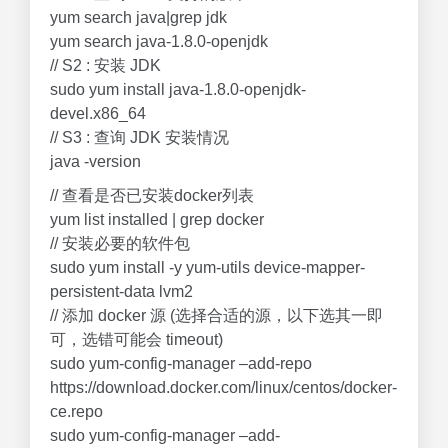
yum search java|grep jdk
yum search java-1.8.0-openjdk
// S2 : 安装 JDK
sudo yum install java-1.8.0-openjdk-
devel.x86_64
// S3 : 查询 JDK 安装情况
java -version
// 查看是否已安装docker列表
yum list installed | grep docker
// 安装必要的软件包
sudo yum install -y yum-utils device-mapper-
persistent-data lvm2
// 添加 docker 源 (选择合适的源，以下选其一即
可，选错可能会 timeout)
sudo yum-config-manager –add-repo
https://download.docker.com/linux/centos/docker-
ce.repo
sudo yum-config-manager –add-