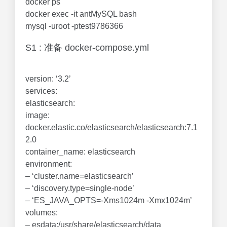
docker ps
docker exec -it antMySQL bash
mysql -uroot -ptest9786366
S1 : 准备 docker-compose.yml
version: ‘3.2’
services:
elasticsearch:
image:
docker.elastic.co/elasticsearch/elasticsearch:7.1
2.0
container_name: elasticsearch
environment:
– ‘cluster.name=elasticsearch’
– ‘discovery.type=single-node’
– ‘ES_JAVA_OPTS=-Xms1024m -Xmx1024m’
volumes:
– esdata:/usr/share/elasticsearch/data