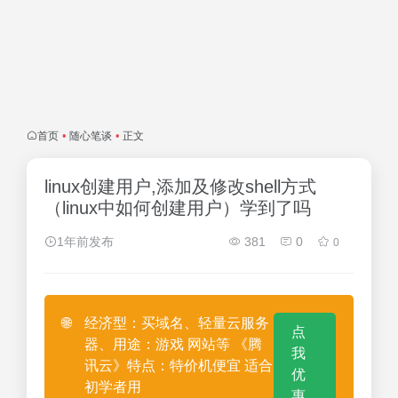
首页
•
随心笔谈
•
正文
linux创建用户,添加及修改shell方式
（linux中如何创建用户）学到了吗
1年前发布
381
0
0
🌐
经济型：买域名、轻量云服务
点
器、用途：游戏 网站等 《腾
我
讯云》特点：特价机便宜 适合
优
初学者用
惠