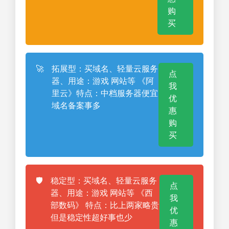
购
买
🚀
拓展型：买域名、轻量云服务
点
器、用途：游戏 网站等 《阿
我
里云》特点：中档服务器便宜
优
域名备案事多
惠
购
买
🛡️
稳定型：买域名、轻量云服务
点
器、用途：游戏 网站等 《西
我
部数码》 特点：比上两家略贵
优
但是稳定性超好事也少
惠