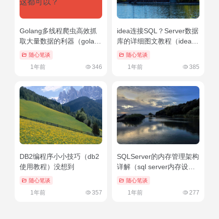
Golang多线程爬虫高效抓
idea连接SQL？Server数据
取大量数据的利器（golang
库的详细图文教程（idea怎
多线程使用）这都可以？
么连接sqlyog中的表）奔走
随心笔谈
随心笔谈
相告
1年前
346
1年前
385
DB2编程序小小技巧（db2
SQLServer的内存管理架构
使用教程）没想到
详解（sql server内存设置
多少合理）硬核推荐
随心笔谈
随心笔谈
1年前
357
1年前
277