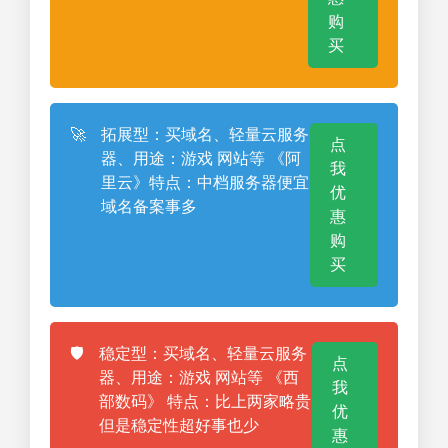
购
买
🚀
拓展型：买域名、轻量云服务
点
器、用途：游戏 网站等 《阿
我
里云》特点：中档服务器便宜
优
域名备案事多
惠
购
买
🛡️
稳定型：买域名、轻量云服务
点
器、用途：游戏 网站等 《西
我
部数码》 特点：比上两家略贵
优
但是稳定性超好事也少
惠