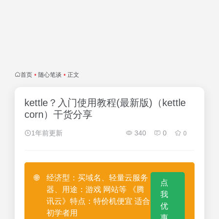
首页
•
随心笔谈
•
正文
kettle？入门使用教程(最新版)（kettle
corn）干货分享
1年前更新
340
0
0
🌐
经济型：买域名、轻量云服务
点
器、用途：游戏 网站等 《腾
我
讯云》特点：特价机便宜 适合
优
初学者用
惠