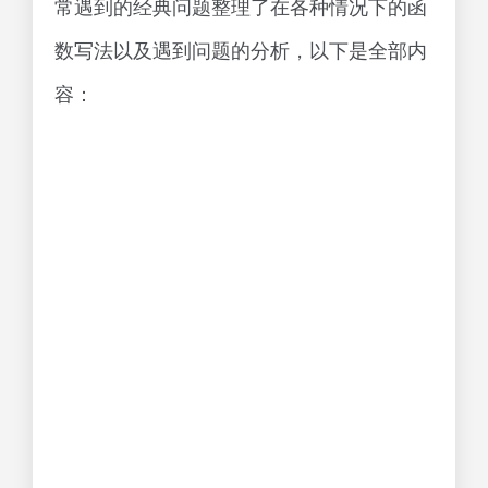
常遇到的经典问题整理了在各种情况下的函
数写法以及遇到问题的分析，以下是全部内
容：
var num=2.446242342;
num=num.toFixed(2); // 输出结果为 2.45
第一种，先把小数边整数：
Math.floor(15.7784514000 * 100) / 100 // 输出
结果为 15.77