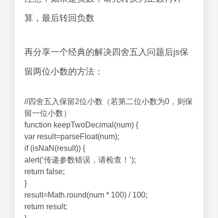
var result=parseFloat(num);
if (isNaN(result)) {
alert(‘传递参数错误，请检查！’);
return false;
}
result=Math.round(num * 100) / 100;
return result;
}
//四舍五入保留2位小数（不够位数，则用0替补）
function keepTwoDecimalFull(num) {
var result=parseFloat(num);
if (isNaN(result)) {
alert(‘传递参数错误，请检查！’);
return false;
}
result=Math.round(num * 100) / 100;
var s_x=result.toString();
var pos_decimal=s_x.indexOf(‘.’);