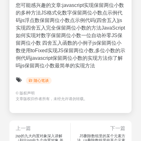
©
版权声明
文章版权归作者所有，未经允许请勿转载。
上一篇
下一篇
jsp的九大内置对象深入讲解
JS删除数组里的某个元素方
（列出jsp中九个内置对象,并
法（js删除数组里的某个元素
简述它们的作用）干货分享
方法有哪些）墙裂推荐
相关文章
shell 通过makefile传参给c
RISC指令集是什么意思？