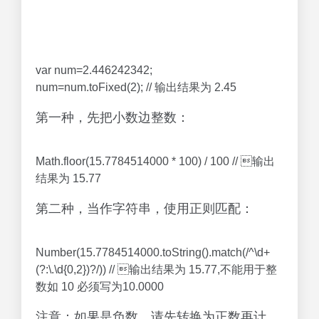
第二种，当作字符串，使用正则匹配：
Number(15.7784514000.toString().match(/^\d+
(?:\.\d{0,2})?/)) // 输出结果为 15.77,不能用于整
数如 10 必须写为10.0000
注意：如果是负数，请先转换为正数再计
算，最后转回负数
再分享一个经典的解决四舍五入问题后js保
留两位小数的方法：
//四舍五入保留2位小数（若第二位小数为0，则保
留一位小数）
function keepTwoDecimal(num) {