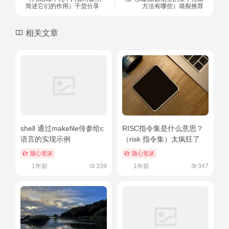
语言的实现示例
（risk 指令集）太疯狂了
随心笔谈
随心笔谈
1年前
339
1年前
347
SQLite中的WAL机制详细
一文掌握ajax、fetch和
介绍
axios的区别对比
（obsidian spear）这都可
随心笔谈
随心笔谈
以
1年前
372
1年前
341