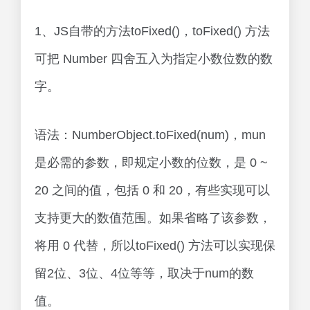
20 之间的值，包括 0 和 20，有些实现可以
支持更大的数值范围。如果省略了该参数，
将用 0 代替，所以toFixed() 方法可以实现保
留2位、3位、4位等等，取决于num的数
值。
返回值：返回 NumberObject 的字符串表
示，不采用指数计数法，小数点后有固定的
num 位数字。如果必要，该数字会被舍入，
也可以用 0 补足，以便它达到指定的长度。
如果 num 大于 le+21，则该方法只调用
NumberObject.toString()，返回采用指数计