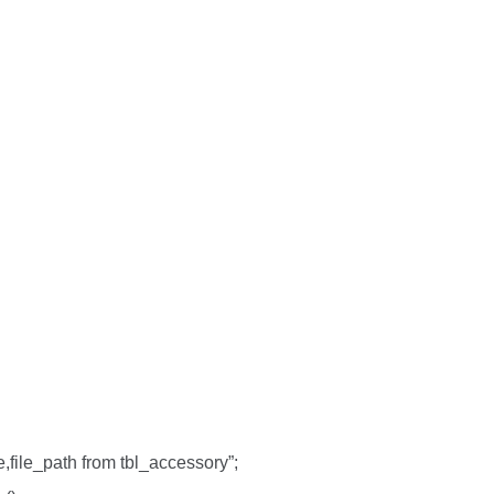
e,file_path from tbl_accessory”;