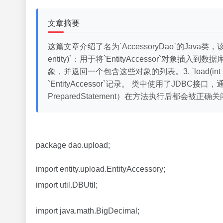
文章摘要
这篇文章介绍了名为`AccessoryDao`的Java类，该
entity)`：用于将`EntityAccessor`对象插
象，并返回一个包含这些对象的列表。3. `load(int id
`EntityAccessor`记录。 类中使用了JDBC接口，通过
PreparedStatement）在方法执行后都会
package dao.upload;
import entity.upload.EntityAccessory;
import util.DBUtil;
import java.math.BigDecimal;