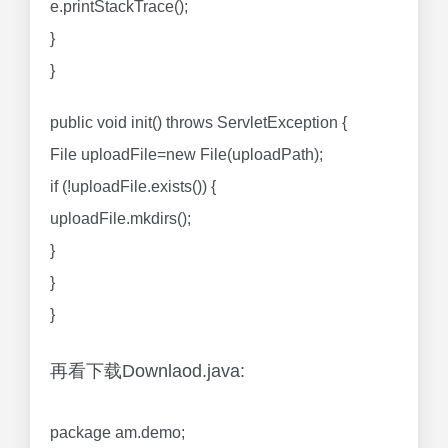
e.printStackTrace();
}
}
public void init() throws ServletException {
File uploadFile=new File(uploadPath);
if (!uploadFile.exists()) {
uploadFile.mkdirs();
}
}
}
再看下载Downlaod.java:
package am.demo;