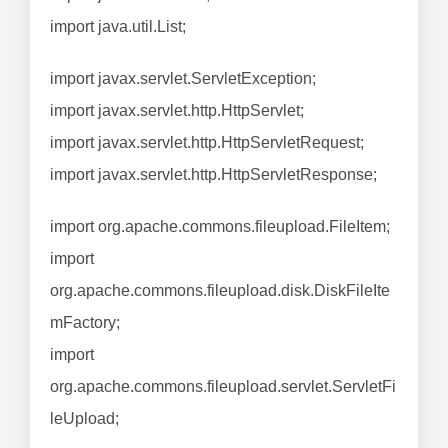
import java.util.List;
import javax.servlet.ServletException;
import javax.servlet.http.HttpServlet;
import javax.servlet.http.HttpServletRequest;
import javax.servlet.http.HttpServletResponse;
import org.apache.commons.fileupload.FileItem;
import
org.apache.commons.fileupload.disk.DiskFileIte
mFactory;
import
org.apache.commons.fileupload.servlet.ServletFi
leUpload;