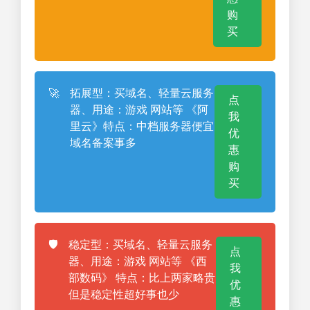
购
买
🚀
拓展型：买域名、轻量云服务
点
器、用途：游戏 网站等 《阿
我
里云》特点：中档服务器便宜
优
域名备案事多
惠
购
买
🛡️
稳定型：买域名、轻量云服务
点
器、用途：游戏 网站等 《西
我
部数码》 特点：比上两家略贵
优
但是稳定性超好事也少
惠