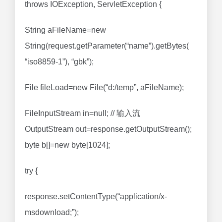
throws IOException, ServletException {
String aFileName=new
String(request.getParameter(“name”).getBytes(
“iso8859-1”), “gbk”);
File fileLoad=new File(“d:/temp”, aFileName);
FileInputStream in=null; // 输入流
OutputStream out=response.getOutputStream();
byte b[]=new byte[1024];
try {
response.setContentType(“application/x-
msdownload;”);