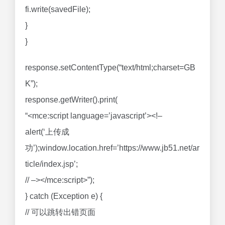
fi.write(savedFile);
}
}
response.setContentType(“text/html;charset=GB
K”);
response.getWriter().print(
“<mce:script language=’javascript’><!–
alert(‘上传成
功’);window.location.href=’https://www.jb51.net/ar
ticle/index.jsp’;
// –></mce:script>”);
} catch (Exception e) {
// 可以跳转出错页面