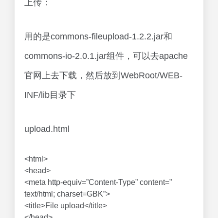
上传：
用的是commons-fileupload-1.2.2.jar和
commons-io-2.0.1.jar组件，可以去apache
官网上去下载，然后放到WebRoot/WEB-
INF/lib目录下
upload.html
<html>
<head>
<meta http-equiv=”Content-Type” content=”
text/html; charset=GBK”>
<title>File upload</title>
</head>