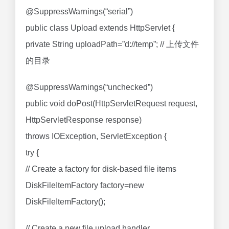
@SuppressWarnings(“serial”)
public class Upload extends HttpServlet {
private String uploadPath=”d://temp”; // 上传文件
的目录
@SuppressWarnings(“unchecked”)
public void doPost(HttpServletRequest request,
HttpServletResponse response)
throws IOException, ServletException {
try {
// Create a factory for disk-based file items
DiskFileItemFactory factory=new
DiskFileItemFactory();
// Create a new file upload handler