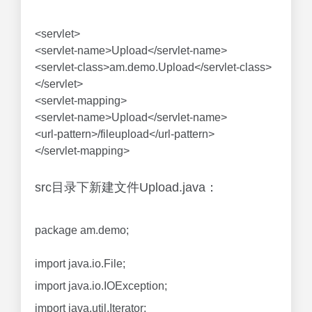
<servlet>
<servlet-name>Upload</servlet-name>
<servlet-class>am.demo.Upload</servlet-class>
</servlet>
<servlet-mapping>
<servlet-name>Upload</servlet-name>
<url-pattern>/fileupload</url-pattern>
</servlet-mapping>
src目录下新建文件Upload.java：
package am.demo;
import java.io.File;
import java.io.IOException;
import java.util.Iterator;