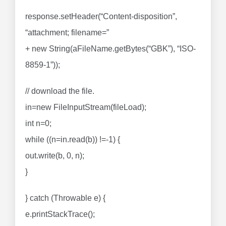
response.setHeader(“Content-disposition”,
“attachment; filename=”
+ new String(aFileName.getBytes(“GBK”), “ISO-
8859-1”));
// download the file.
in=new FileInputStream(fileLoad);
int n=0;
while ((n=in.read(b)) !=-1) {
out.write(b, 0, n);
}
} catch (Throwable e) {
e.printStackTrace();