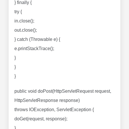
} finally {
try {
in.close();
out.close();
} catch (Throwable e) {
e.printStackTrace();
}
}
}
public void doPost(HttpServletRequest request,
HttpServletResponse response)
throws IOException, ServletException {
doGet(request, response);
}