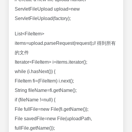
ServletFileUpload upload=new
ServletFileUpload(factory);
List<FileItem>
items=upload.parseRequest(request);// 得到所有
的文件
Iterator<FileItem> i=items.iterator();
while (i.hasNext()) {
FileItem fi=(FileItem) i.next();
String fileName=fi.getName();
if (fileName !=null) {
File fullFile=new File(fi.getName());
File savedFile=new File(uploadPath,
fullFile.getName());