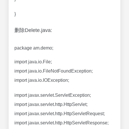
}
删除Delete.java:
package am.demo;
import java.io.File;
import java.io.FileNotFoundException;
import java.io.IOException;
import javax.servlet.ServletException;
import javax.servlet.http.HttpServlet;
import javax.servlet.http.HttpServletRequest;
import javax.servlet.http.HttpServletResponse;