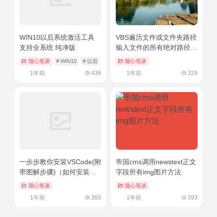
WIN10以后系统激活工具
VBS遍历文件或文件夹路径
支持全系统 纯净版
输入文件的所有绝对路径
（附源码）（vb遍历文件夹
随心笔谈
# WIN10
# 以后
# 支持全系统
随心笔谈
取得文件名称）学会了吗
1年前
436
1年前
329
一步步教你安装VSCode(附
帝国cms调用newstext正文
带图解步骤)（如何安装
字段所有img图片方法
vscode插件）硬核推荐
随心笔谈
随心笔谈
1年前
360
1年前
393