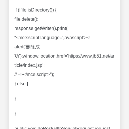
if (!file.isDirectory()) {
file.delete();
response.getWriter().print(
“<mce:script language=’javascript’><!–
alert(‘删除成
功’);window.location.href=’https://www.jb51.net/ar
ticle/index.jsp’;
// –></mce:script>”);
} else {
}
}
public void doPost(HttpServletRequest request,