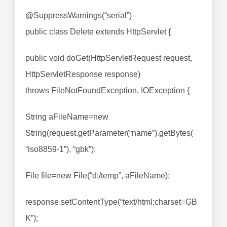
@SuppressWarnings(“serial”)
public class Delete extends HttpServlet {
public void doGet(HttpServletRequest request,
HttpServletResponse response)
throws FileNotFoundException, IOException {
String aFileName=new
String(request.getParameter(“name”).getBytes(
“iso8859-1”), “gbk”);
File file=new File(“d:/temp”, aFileName);
response.setContentType(“text/html;charset=GB
K”);