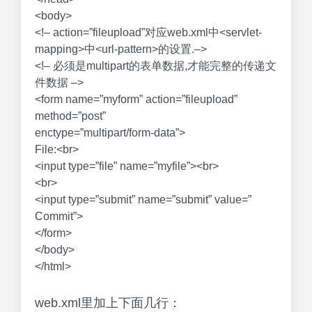
<body>
<!– action=”fileupload”对应web.xml中<servlet-
mapping>中<url-pattern>的设置.–>
<!– 必须是multipart的表单数据,才能完整的传递文
件数据 –>
<form name=”myform” action=”fileupload”
method=”post”
enctype=”multipart/form-data”>
File:<br>
<input type=”file” name=”myfile”><br>
<br>
<input type=”submit” name=”submit” value=”
Commit”>
</form>
</body>
</html>
web.xml里加上下面几行：