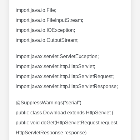
import java.io.File;
import java.io.FileInputStream;
import java.io.IOException;
import java.io.OutputStream;
import javax.servlet.ServletException;
import javax.servlet.http.HttpServlet;
import javax.servlet.http.HttpServletRequest;
import javax.servlet.http.HttpServletResponse;
@SuppressWarnings(“serial”)
public class Download extends HttpServlet {
public void doGet(HttpServletRequest request,
HttpServletResponse response)