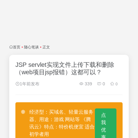
首页
•
随心笔谈
•
正文
JSP servlet实现文件上传下载和删除
（web项目jsp报错）这都可以？
1年前发布
339
0
0
🌐
经济型：买域名、轻量云服务
点
器、用途：游戏 网站等 《腾
我
讯云》特点：特价机便宜 适合
优
初学者用
惠