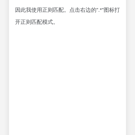
因此我使用正则匹配。点击右边的”.*”图标打
开正则匹配模式。
需要替换的代码符合这样的匹配模式：
String id=”(\w+)”.equals\(str\);
可以替换成：