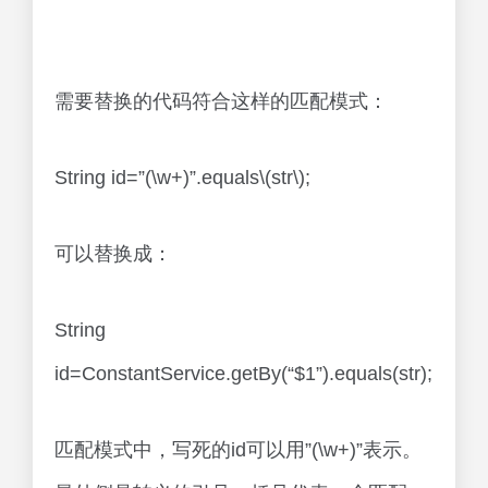
String
id=ConstantService.getBy(“$1”).equals(str);
匹配模式中，写死的id可以用”(\w+)”表示。
最外侧是转义的引号。括号代表一个匹配
组，其中的\w匹配字符，+号表示字符出现1
或多次。这样的模式符合项目中写死id。
替换串中$1代表匹配串中的第一个匹配组。
因此，我们不用一次次的指定每个id，替换
串自动将匹配的id替换到结果中。