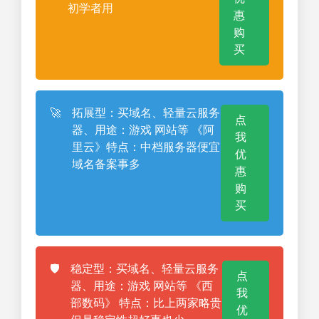
初学者用
惠
购
买
🚀
拓展型：买域名、轻量云服务
点
器、用途：游戏 网站等 《阿
我
里云》特点：中档服务器便宜
优
域名备案事多
惠
购
买
🛡️
稳定型：买域名、轻量云服务
点
器、用途：游戏 网站等 《西
我
部数码》 特点：比上两家略贵
优