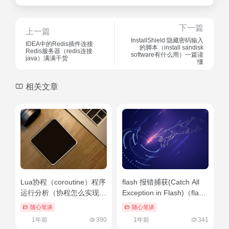
Lua协程（coroutine）程序
flash 报错捕获(Catch All
运行分析（协程怎么实现）
Exception in Flash)（flash
不要告诉别人
出错）越早知道越好
随心笔谈
随心笔谈
1年前
390
1年前
341
redis保存session信息的示
如何让WordPress在删除文
例代码（redis保存对象）
章时同时删除图像内容：详
学到了
细解决方案
随心笔谈
随心笔谈
1年前
359
1年前
406