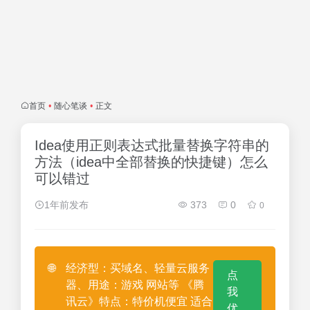
首页
•
随心笔谈
•
正文
Idea使用正则表达式批量替换字符串的
方法（idea中全部替换的快捷键）怎么
可以错过
1年前发布
373
0
0
🌐
经济型：买域名、轻量云服务
点
器、用途：游戏 网站等 《腾
我
讯云》特点：特价机便宜 适合
优