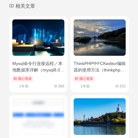
相关文章
Mysql命令行连接远程／本
ThinkPHP中FCKeditor编辑
地数据库详解（mysql8.0开
器的使用方法（thinkphp用
启远程访问权限）燃爆了
什么编辑器）真没想到
随心笔谈
随心笔谈
1年前
368
1年前
333