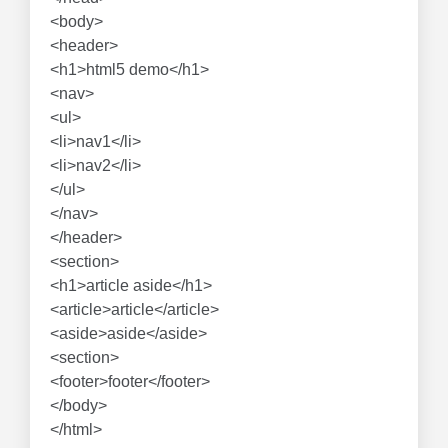
<body>
<header>
<h1>html5 demo</h1>
<nav>
<ul>
<li>nav1</li>
<li>nav2</li>
</ul>
</nav>
</header>
<section>
<h1>article aside</h1>
<article>article</article>
<aside>aside</aside>
<section>
<footer>footer</footer>
</body>
</html>