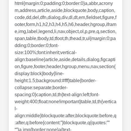
html{margin:0;padding:0;border:0}a,abbr,acrony
m,address,article,aside,blockquote,body,caption,
code,dd,del,dfn,dialog,div,dl,dt,em,fieldset,figure,f
ooter,form,h1,h2,h3,h4,h5,h6,header,hgroup,ifram
e,img,label,legend,li,nav,object,ol,p,pre,q,section,
span,table,tbody,td,tfoot,th,thead,tr,ul{margin:0;pa
dding:0;border:0;font-
size:100%;font:inherit;vertical-
align:baseline}article,aside,details,dialog,figcapti
on,figure,footer,header,hgroup,menu,nav,section{
display:block}body{line-
height:1.5;background:#fff}table{border-
collapse:separate;border-
spacing:0}caption,td,th{text-align:left;font-
weight:400;float:none!important}table,td,th{vertica
l-
align:middle}blockquote:after,blockquote:before,q
:after,q:before{content:”}blockquote,q{quotes:””
“”}a img{border:none}a{text-