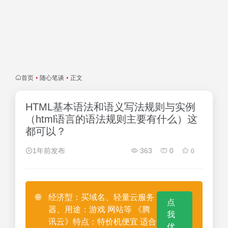
首页
•
随心笔谈
•
正文
HTML基本语法和语义写法规则与实例
（html语言的语法规则主要有什么）这
都可以？
1年前发布
363
0
0
🌐
经济型：买域名、轻量云服务
点
器、用途：游戏 网站等 《腾
我
讯云》特点：特价机便宜 适合
优