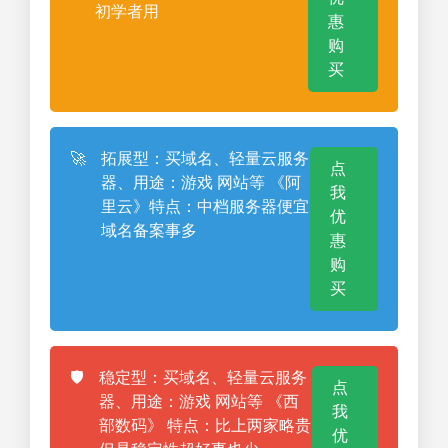
初学者用
惠
购
买
🚀
拓展型：买域名、轻量云服务
点
器、用途：游戏 网站等 《阿
我
里云》特点：中档服务器便宜
优
域名备案事多
惠
购
买
🛡️
稳定型：买域名、轻量云服务
点
器、用途：游戏 网站等 《西
我
部数码》 特点：比上两家略贵
优