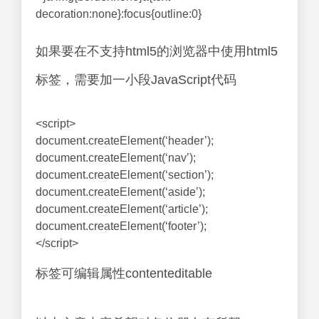
decoration:none}:focus{outline:0}
如果要在不支持html5的浏览器中使用html5
标签，需要加一小段JavaScript代码
<script>
document.createElement(‘header’);
document.createElement(‘nav’);
document.createElement(‘section’);
document.createElement(‘aside’);
document.createElement(‘article’);
document.createElement(‘footer’);
</script>
标签可编辑属性contenteditable