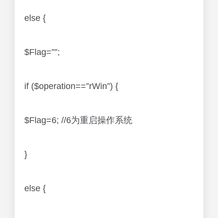
else {
$Flag=””;
if ($operation==”rWin”) {
$Flag=6; //6为重启操作系统
}
else {