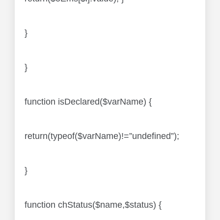
}
}
function isDeclared($varName) {
return(typeof($varName)!=”undefined”);
}
function chStatus($name,$status) {