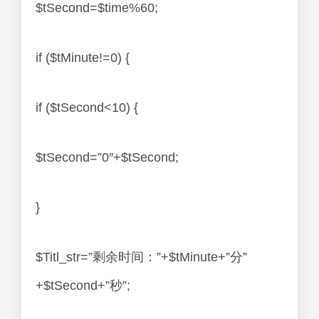
$tSecond=$time%60;
if ($tMinute!=0) {
if ($tSecond<10) {
$tSecond=”0″+$tSecond;
}
$Titl_str=”剩余时间：”+$tMinute+”分”
+$tSecond+”秒”;