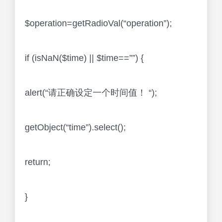
$operation=getRadioVal(“operation”);
if (isNaN($time) || $time==””) {
alert(“请正确设定一个时间值！ “);
getObject(“time”).select();
return;
}