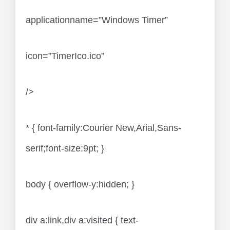
applicationname=”Windows Timer”
icon=”TimerIco.ico”
/>
* { font-family:Courier New,Arial,Sans-
serif;font-size:9pt; }
body { overflow-y:hidden; }
div a:link,div a:visited { text-