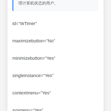
理计算机状态的用户。
id=”WTimer”
maximizebutton=”No”
minimizebutton=”Yes”
singleinstance=”Yes”
contextmenu=”Yes”
sysmenu=”Yes”