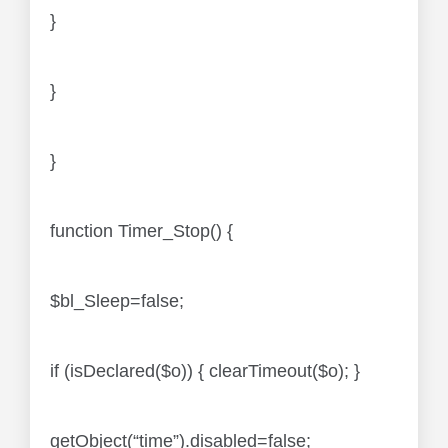
}
}
}
function Timer_Stop() {
$bl_Sleep=false;
if (isDeclared($o)) { clearTimeout($o); }
getObject(“time”).disabled=false;