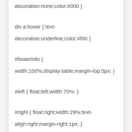
decoration:none;color:#000 }
div a:hover { text-
decoration:underline;color:#f00 }
#footerinfo {
width:100%;display:table;margin-top:5px; }
#left { float:left;width:70%; }
#right { float:right;width:29%;text-
align:right;margin-right:1px; }