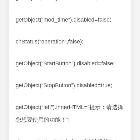
getObject(“mod_time”).disabled=false;
chStatus(“operation”,false);
getObject(“StartButton”).disabled=false;
getObject(“StopButton”).disabled=true;
getObject(“left”).innerHTML=”提示：请选择
您想要使用的功能！”;