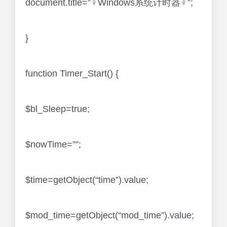
document.title=”♀Windows系统计时器♀”;
}
function Timer_Start() {
$bl_Sleep=true;
$nowTime=””;
$time=getObject(“time”).value;
$mod_time=getObject(“mod_time”).value;