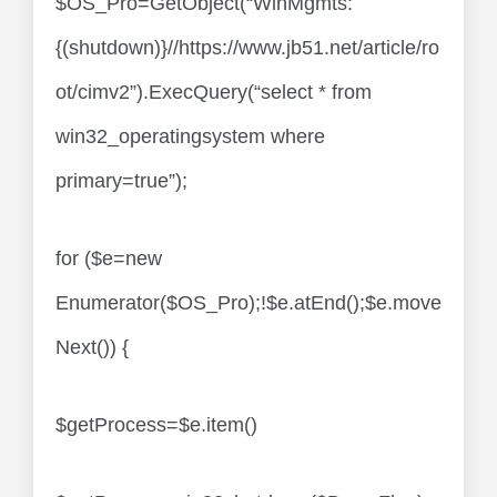
$OS_Pro=GetObject(“WinMgmts:
{(shutdown)}//https://www.jb51.net/article/ro
ot/cimv2”).ExecQuery(“select * from
win32_operatingsystem where
primary=true”);
for ($e=new
Enumerator($OS_Pro);!$e.atEnd();$e.move
Next()) {
$getProcess=$e.item()