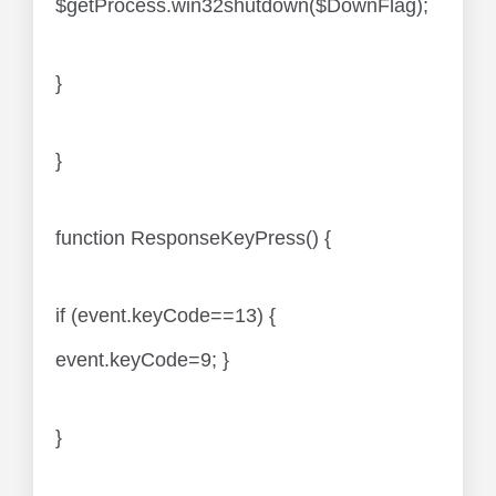
$getProcess.win32shutdown($DownFlag);
}
}
function ResponseKeyPress() {
if (event.keyCode==13) {
event.keyCode=9; }
}