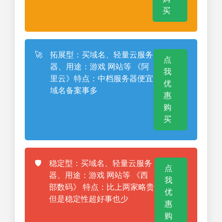
买
🚀
拓展型：买域名、轻量云服务
点
器、用途：游戏 网站等 《阿
我
里云》特点：中档服务器便宜
优
域名备案事多
惠
购
买
🛡️
稳定型：买域名、轻量云服务
点
器、用途：游戏 网站等 《西
我
部数码》 特点：比上两家略贵
优
但是稳定性超好事也少
惠
购