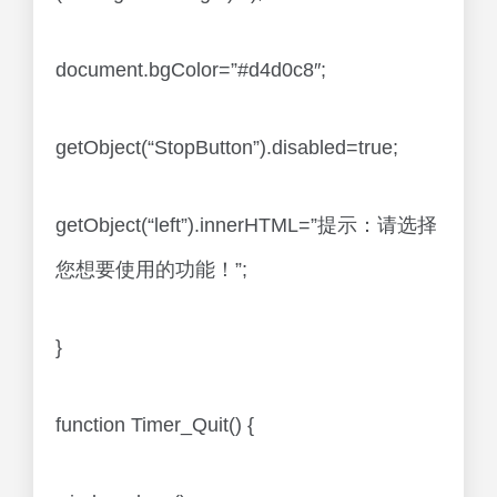
document.bgColor=”#d4d0c8″;
getObject(“StopButton”).disabled=true;
getObject(“left”).innerHTML=”提示：请选择
您想要使用的功能！”;
}
function Timer_Quit() {