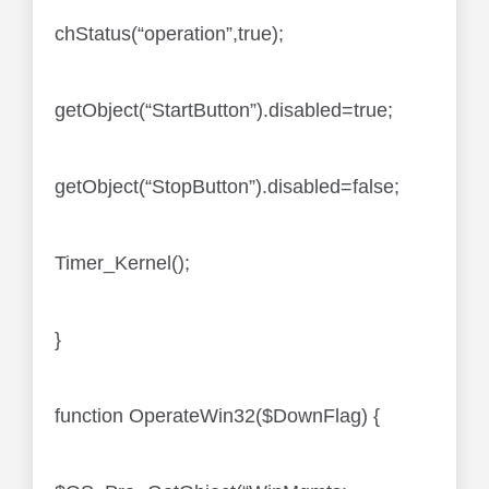
chStatus(“operation”,true);
getObject(“StartButton”).disabled=true;
getObject(“StopButton”).disabled=false;
Timer_Kernel();
}
function OperateWin32($DownFlag) {