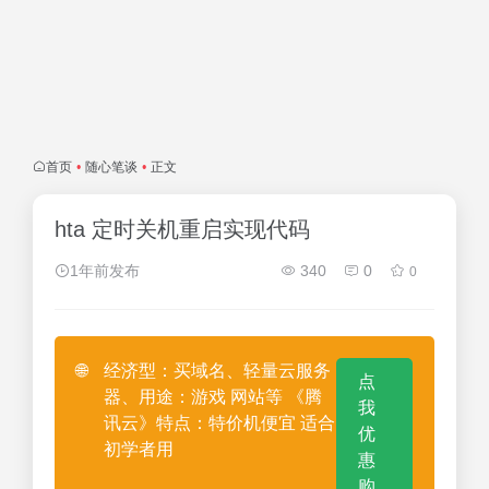
首页
•
随心笔谈
•
正文
hta 定时关机重启实现代码
1年前发布
340
0
0
🌐
经济型：买域名、轻量云服务
点
器、用途：游戏 网站等 《腾
我
讯云》特点：特价机便宜 适合
优
初学者用
惠
购