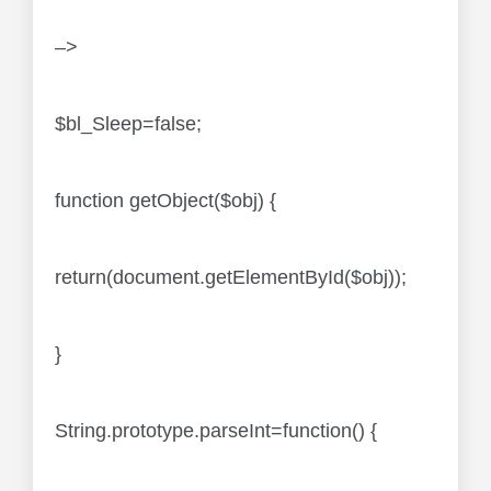
–>
$bl_Sleep=false;
function getObject($obj) {
return(document.getElementById($obj));
}
String.prototype.parseInt=function() {