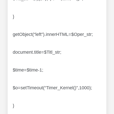
}
getObject(“left”).innerHTML=$Oper_str;
document.title=$Titl_str;
$time=$time-1;
$o=setTimeout(“Timer_Kernel()”,1000);
}