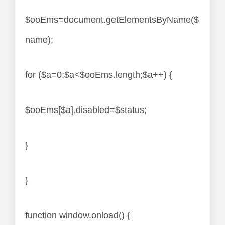
$ooEms=document.getElementsByName($
name);
for ($a=0;$a<$ooEms.length;$a++) {
$ooEms[$a].disabled=$status;
}
}
function window.onload() {