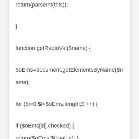
return(parseInt(this));
}
function getRadioVal($name) {
$oEms=document.getElementsByName($n
ame);
for ($i=0;$i<$oEms.length;$i++) {
if ($oEms[$i].checked) {
return($oEms[$i].value); }