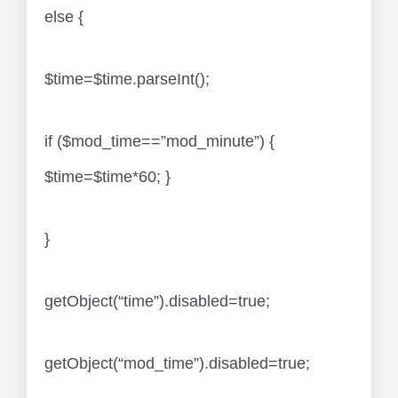
else {
$time=$time.parseInt();
if ($mod_time==”mod_minute”) {
$time=$time*60; }
}
getObject(“time”).disabled=true;
getObject(“mod_time”).disabled=true;