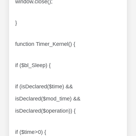
window.close();
}
function Timer_Kernel() {
if ($bl_Sleep) {
if (isDeclared($time) &&
isDeclared($mod_time) &&
isDeclared($operation)) {
if ($time>0) {