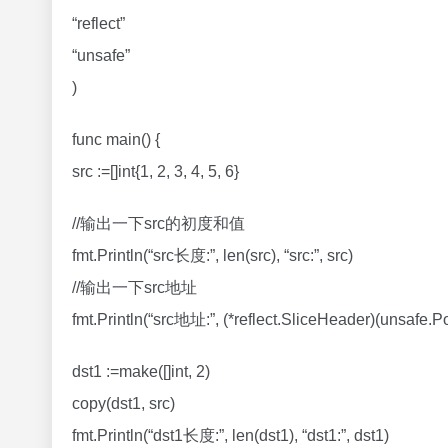
“reflect”
“unsafe”
)
func main() {
src :=[]int{1, 2, 3, 4, 5, 6}
//输出一下src的初度和值
fmt.Println(“src长度:”, len(src), “src:”, src)
//输出一下src地址
fmt.Println(“src地址:”, (*reflect.SliceHeader)(unsafe.Po
dst1 :=make([]int, 2)
copy(dst1, src)
fmt.Println(“dst1长度:”, len(dst1), “dst1:”, dst1)