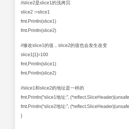
//slice2是slice1的浅拷贝
slice2 :=slice1
fmt.Println(slice1)
fmt.Println(slice2)
//修改slice1的值，slice2的值也会发生改变
slice1[1]=100
fmt.Println(slice1)
fmt.Println(slice2)
//slice1和slice2的地址是一样的
fmt.Println(“slice1地址:”, (*reflect.SliceHeader)(unsafe
fmt.Println(“slice2地址:”, (*reflect.SliceHeader)(unsafe
}