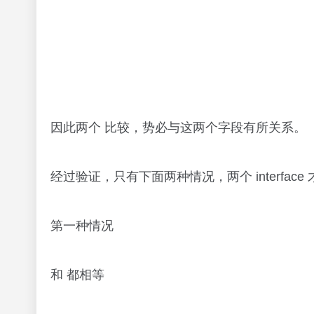
Name string
}
type ProfileInt interface {}
func main() {
var p1, p2 ProfileInt=Profile
运行后，输出如下
p1 –> type: main.Profile, data: {iswbm}
p2 –> type: main.Profile, data: {iswbm}
true
p3 –> type: *main.Profile, data: 0xc00008e200