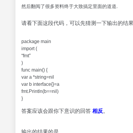
然后翻阅了很多资料终于大致搞定里面的道道.
请看下面这段代码，可以先猜测一下输出的结
package main
import (
“fmt”
)
func main() {
var a *string=nil
var b interface{}=a
fmt.Println(b==nil)
}
答案应该会跟你下意识的回答
相反
。
输出的结果的是