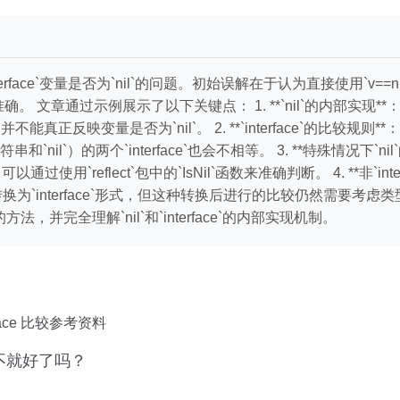
face`变量是否为`nil`的问题。初始误解在于认为直接使用`v==
通过示例展示了以下关键点： 1. **`nil`的内部实现**：`nil
nil`并不能真正反映变量是否为`nil`。 2. **`interface`的比较
`）的两个`interface`也会不相等。 3. **特殊情况下`nil`
以通过使用`reflect`包中的`IsNil`函数来准确判断。 4. **非`int
ace`的值转换为`interface`形式，但这种转换后进行的比较仍然
`包中的方法，并完全理解`nil`和`interface`的内部实现机制。
erface 比较参考资料
断不就好了吗？