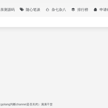
亲测源码
随心笔谈
杂七杂八
排行榜
申请
l（golang判断channel是否关闭）满满干货