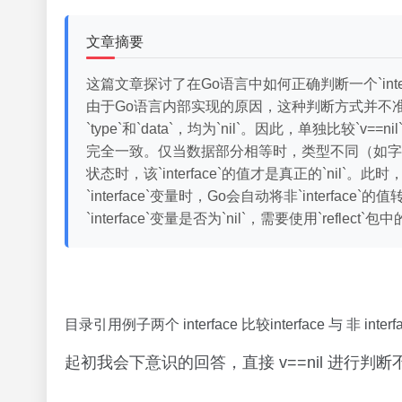
文章摘要
这篇文章探讨了在Go语言中如何正确判断一个`inter
由于Go语言内部实现的原因，这种判断方式并不准确。 文章
`type`和`data`，均为`nil`。因此，单独比较`v==
完全一致。仅当数据部分相等时，类型不同（如字符串和`nil
状态时，该`interface`的值才是真正的`nil`。此时，可
`interface`变量时，Go会自动将非`interf
`interface`变量是否为`nil`，需要使用`reflect
目录引用例子两个 interface 比较interface 与 非 int
起初我会下意识的回答，直接 v==nil 进行判