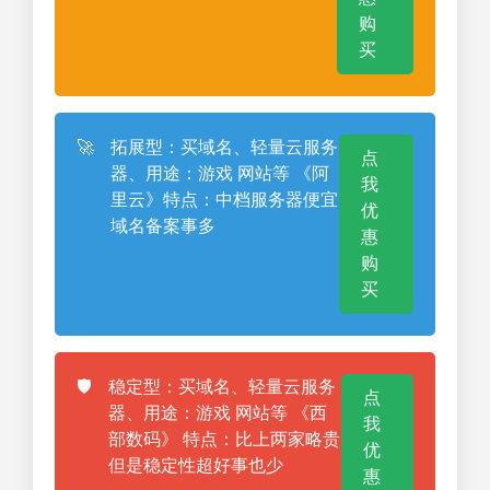
购
买
🚀
拓展型：买域名、轻量云服务
点
器、用途：游戏 网站等 《阿
我
里云》特点：中档服务器便宜
优
域名备案事多
惠
购
买
🛡️
稳定型：买域名、轻量云服务
点
器、用途：游戏 网站等 《西
我
部数码》 特点：比上两家略贵
优
但是稳定性超好事也少
惠