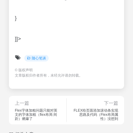
}
]]>
随心笔谈
©
版权声明
文章版权归作者所有，未经允许请勿转载。
上一篇
下一篇
Flex字体加粗问题只能对英
FLEX给页面添加滚动条实现
文的字体加粗（flex布局 间
思路及代码（Flex布局属
距）燃爆了
性）没想到