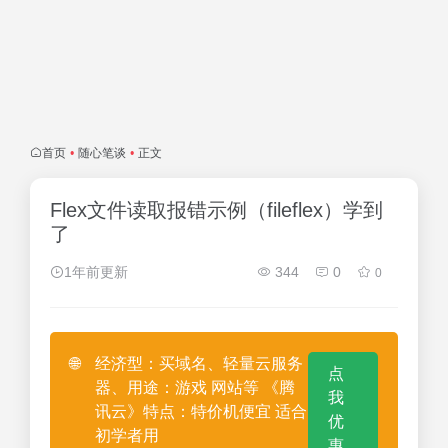
首页
•
随心笔谈
•
正文
Flex文件读取报错示例（fileflex）学到
了
1年前更新
344
0
0
🌐
经济型：买域名、轻量云服务
点
器、用途：游戏 网站等 《腾
我
讯云》特点：特价机便宜 适合
优
初学者用
惠