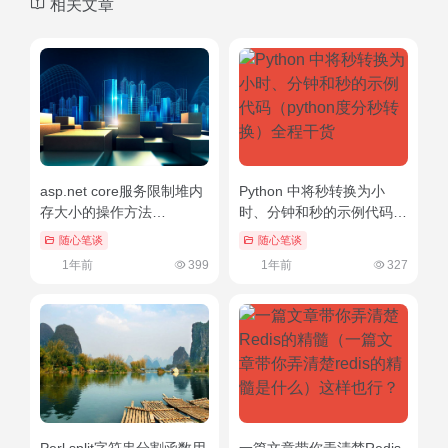
相关文章
asp.net core服务限制堆内
Python 中将秒转换为小
存大小的操作方法
时、分钟和秒的示例代码
（asp.net core task）快来
（python度分秒转换）全程
随心笔谈
随心笔谈
看
干货
1年前
399
1年前
327
Perl split字符串分割函数用
一篇文章带你弄清楚Redis