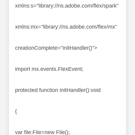
xmlns:s=”library://ns.adobe.com/flex/spark”
xmlns:mx=”library://ns.adobe.com/flex/mx”
creationComplete=”initHandler()”>
import mx.events.FlexEvent;
protected function initHandler():void
{
var file:File=new File();