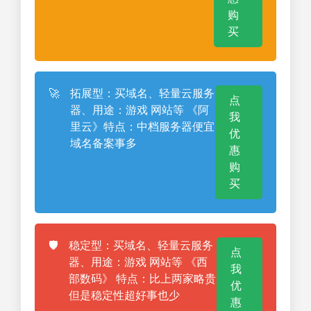
购
买
🚀
拓展型：买域名、轻量云服务
点
器、用途：游戏 网站等 《阿
我
里云》特点：中档服务器便宜
优
域名备案事多
惠
购
买
🛡️
稳定型：买域名、轻量云服务
点
器、用途：游戏 网站等 《西
我
部数码》 特点：比上两家略贵
优
但是稳定性超好事也少
惠