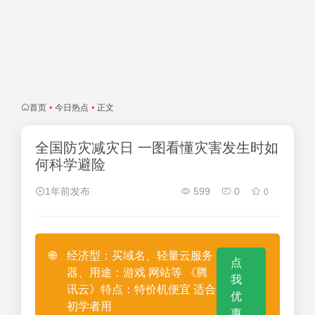
首页
•
今日热点
•
正文
全国防灾减灾日 一图看懂灾害发生时如
何科学避险
1年前发布
599
0
0
🌐
经济型：买域名、轻量云服务
点
器、用途：游戏 网站等 《腾
我
讯云》特点：特价机便宜 适合
优
初学者用
惠