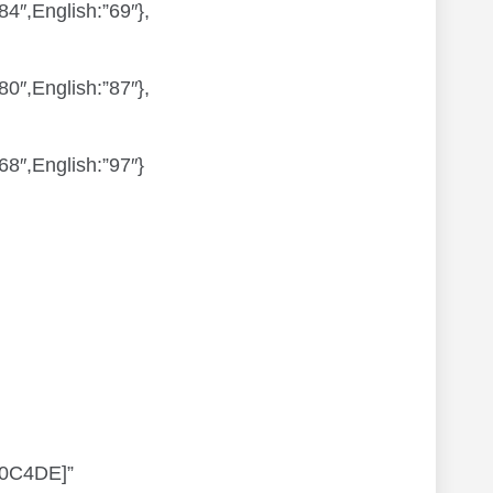
″,English:”69″},
″,English:”87″},
8″,English:”97″}
B0C4DE]”