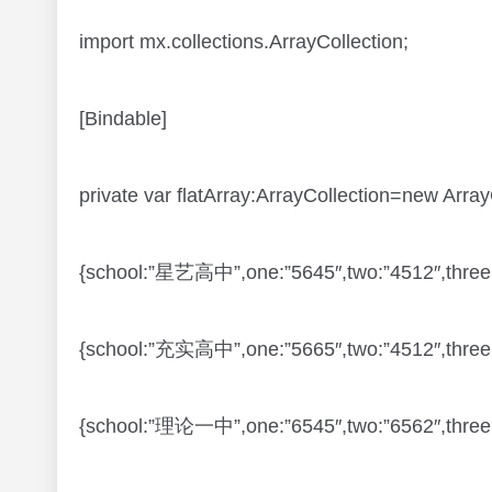
import mx.collections.ArrayCollection;
[Bindable]
private var flatArray:ArrayCollection=new Array
{school:”星艺高中”,one:”5645″,two:”4512″,three:
{school:”充实高中”,one:”5665″,two:”4512″,three:
{school:”理论一中”,one:”6545″,two:”6562″,three: