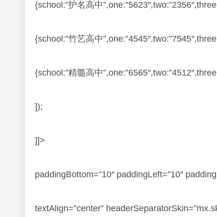
{school:”护名高中”,one:”5623″,two:”2356″,three:
{school:”竹艺高中”,one:”4545″,two:”7545″,three:
{school:”精髓高中”,one:”6565″,two:”4512″,three:
]);
]]>
paddingBottom=”10″ paddingLeft=”10″ paddingR
textAlign=”center” headerSeparatorSkin=”mx