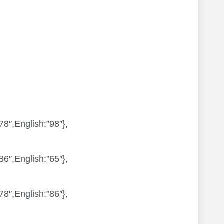
″,English:”98″},
″,English:”65″},
″,English:”86″},