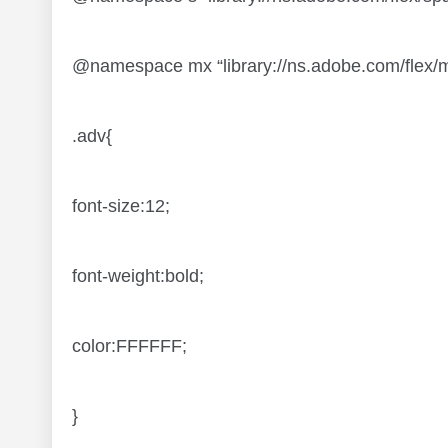
@namespace mx “library://ns.adobe.com/flex/m
.adv{
font-size:12;
font-weight:bold;
color:FFFFFF;
}