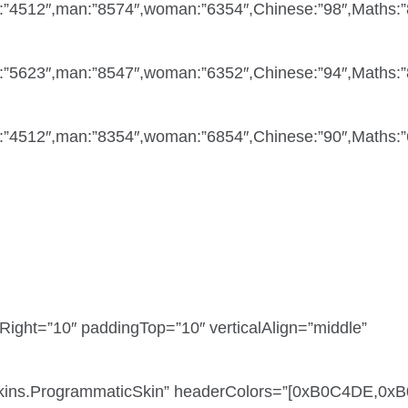
”4512″,man:”8574″,woman:”6354″,Chinese:”98″,Maths:”84
”5623″,man:”8547″,woman:”6352″,Chinese:”94″,Maths:”80
”4512″,man:”8354″,woman:”6854″,Chinese:”90″,Maths:”6
ight=”10″ paddingTop=”10″ verticalAlign=”middle”
.skins.ProgrammaticSkin” headerColors=”[0xB0C4DE,0x