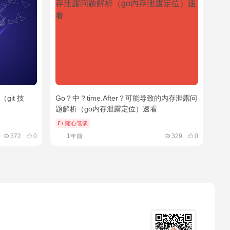
git 技
Go？中？time.After？可能导致的内存泄露问
题解析（go内存泄露定位）速看
随心笔谈
372
0
1年前
329
0