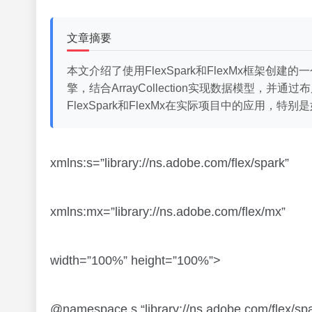
文章摘要
本文介绍了使用FlexSpark和FlexMx框架创
擎，结合ArrayCollection实现数据模型，并通过
FlexSpark和FlexMx在实际项目中的应用
xmlns:s=”library://ns.adobe.com/flex/spark”
xmlns:mx=”library://ns.adobe.com/flex/mx”
width=”100%” height=”100%”>
@namespace s “library://ns.adobe.com/flex/spa