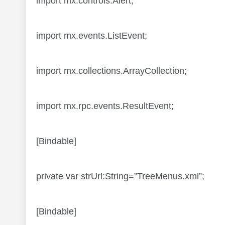
import mx.controls.Alert;
import mx.events.ListEvent;
import mx.collections.ArrayCollection;
import mx.rpc.events.ResultEvent;
[Bindable]
private var strUrl:String=”TreeMenus.xml”;
[Bindable]