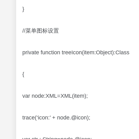
}
//菜单图标设置
private function treeIcon(item:Object):Class
{
var node:XML=XML(item);
trace(‘icon:’ + node.@icon);