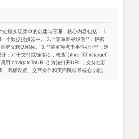
件处理实现菜单的创建与管理，核心内容包括： 1.
定到一个数据提供器中。 2. **菜单图标设置**：根据
定义默认图标。 3. **菜单项点击事件处理**：定
展开；对于文件或链接项，检查`@href`和`@target`
用`navigateToURL()`方法打开URL，支持在新
加载、图标设置、交互操作和页面跳转等核心功能。