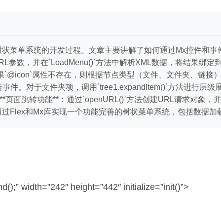
个树状菜单系统的开发过程。文章主要讲解了如何通过Mx控件和事
取URL参数，并在`LoadMenu()`方法中解析XML数据，将结果绑
果`@icon`属性不存在，则根据节点类型（文件、文件夹、链接）自
点击事件。对于文件夹项，调用`tree1.expandItem()`方法进行层级
 **页面跳转功能**：通过`openURL()`方法创建URL请求对象，并调
过Flex和Mx库实现一个功能完善的树状菜单系统，包括数据
;” width=”242″ height=”442″ initialize=”init()”>