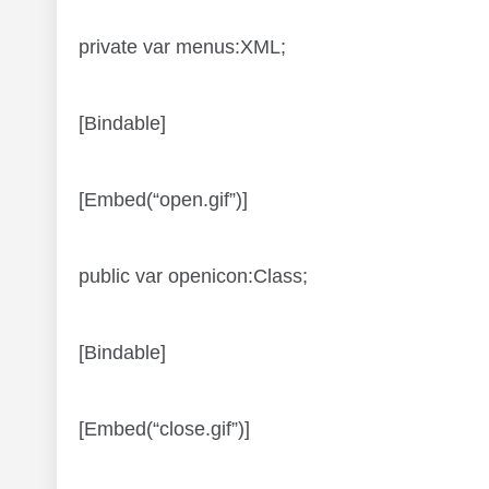
private var menus:XML;
[Bindable]
[Embed(“open.gif”)]
public var openicon:Class;
[Bindable]
[Embed(“close.gif”)]