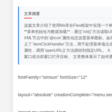
文章摘要
这篇文章介绍了使用Mx库在Flex框架中实现一
**菜单初始化与数据加载**：通过`init()`方法读
XML节点中的`@icon`属性动态设置菜单图标。如
义了`itemClickHandler`方法，用于处理菜单项
属性，调用`openURL()`方法跳转到指定URL。 4.
窗口或当前窗口打开目标。 文章整体展示了如何通
fontFamily=”simsun” fontSize=”12″
layout=”absolute” creationComplete=”menu.send()