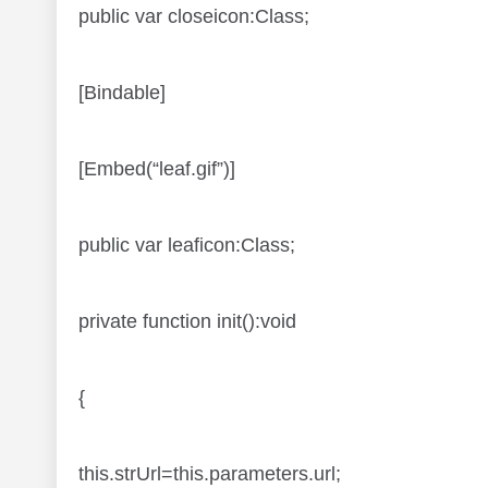
public var closeicon:Class;
[Bindable]
[Embed(“leaf.gif”)]
public var leaficon:Class;
private function init():void
{
this.strUrl=this.parameters.url;