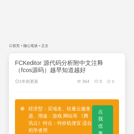
首页
•
随心笔谈
•
正文
FCKeditor 源代码分析附中文注释
（fcos源码）越早知道越好
1年前更新
364
0
0
🌐
经济型：买域名、轻量云服务
点
器、用途：游戏 网站等 《腾
我
讯云》特点：特价机便宜 适合
优
初学者用
惠