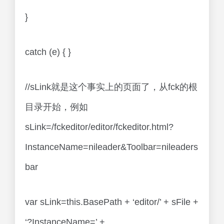
}
catch (e) { }
//sLink就是这个事实上的页面了，从fck的根
目录开始，例如
sLink=/fckeditor/editor/fckeditor.html?
InstanceName=nileader&Toolbar=nileaders
bar
var sLink=this.BasePath + ‘editor/’ + sFile +
‘?InstanceName=’ +