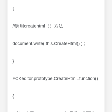
{
//调用createhtml（）方法
document.write( this.CreateHtml() ) ;
}
FCKeditor.prototype.CreateHtml=function()
{