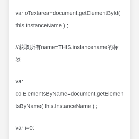
var oTextarea=document.getElementById(
this.InstanceName ) ;
//获取所有name=THIS.instancename的标
签
var
colElementsByName=document.getElemen
tsByName( this.InstanceName ) ;
var i=0;