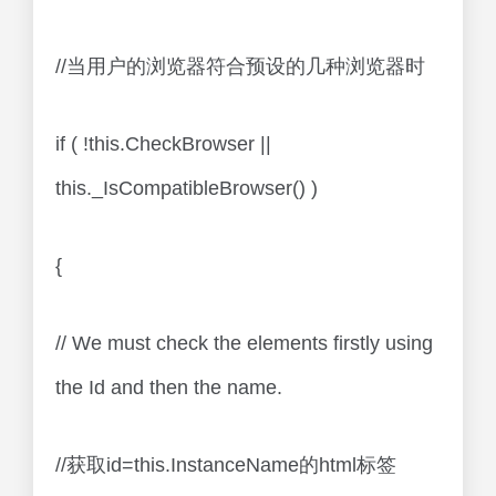
//当用户的浏览器符合预设的几种浏览器时
if ( !this.CheckBrowser ||
this._IsCompatibleBrowser() )
{
// We must check the elements firstly using
the Id and then the name.
//获取id=this.InstanceName的html标签