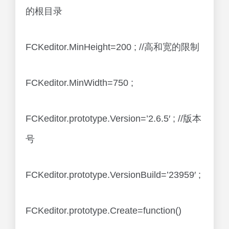
的根目录
FCKeditor.MinHeight=200 ; //高和宽的限制
FCKeditor.MinWidth=750 ;
FCKeditor.prototype.Version=’2.6.5′ ; //版本
号
FCKeditor.prototype.VersionBuild=’23959′ ;
FCKeditor.prototype.Create=function()