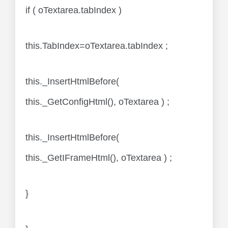
if ( oTextarea.tabIndex )
this.TabIndex=oTextarea.tabIndex ;
this._InsertHtmlBefore(
this._GetConfigHtml(), oTextarea ) ;
this._InsertHtmlBefore(
this._GetIFrameHtml(), oTextarea ) ;
}