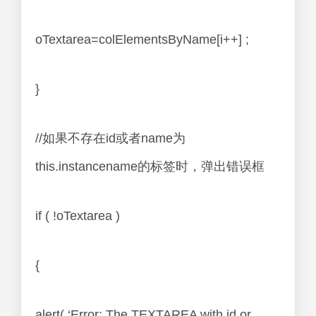
oTextarea=colElementsByName[i++] ;
}
//如果不存在id或者name为
this.instancename的标签时，弹出错误框
if ( !oTextarea )
{
alert( ‘Error: The TEXTAREA with id or