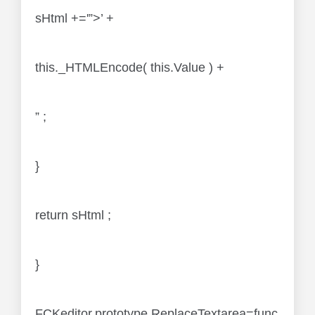
sHtml +='”>’ +
this._HTMLEncode( this.Value ) +
” ;
}
return sHtml ;
}
FCKeditor.prototype.ReplaceTextarea=func