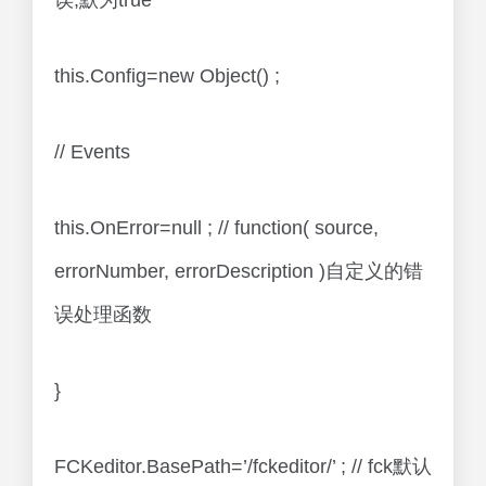
误,默为true
this.Config=new Object() ;
// Events
this.OnError=null ; // function( source,
errorNumber, errorDescription )自定义的错
误处理函数
}
FCKeditor.BasePath=’/fckeditor/’ ; // fck默认