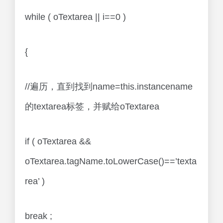
while ( oTextarea || i==0 )
{
//遍历，直到找到name=this.instancename
的textarea标签，并赋给oTextarea
if ( oTextarea &&
oTextarea.tagName.toLowerCase()==’texta
rea’ )
break ;