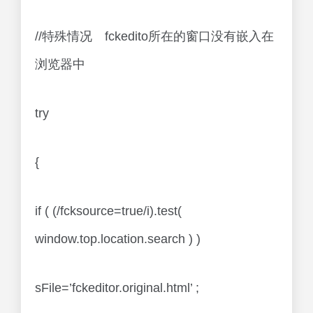
//特殊情况 fckedito所在的窗口没有嵌入在
浏览器中
try
{
if ( (/fcksource=true/i).test(
window.top.location.search ) )
sFile=’fckeditor.original.html’ ;