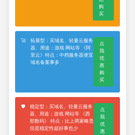
购
买
🚀
拓展型：买域名、轻量云服务
点
器、用途：游戏 网站等 《阿
我
里云》特点：中档服务器便宜
优
域名备案事多
惠
购
买
🛡️
稳定型：买域名、轻量云服务
点
器、用途：游戏 网站等 《西
我
部数码》 特点：比上两家略贵
优
但是稳定性超好事也少
惠