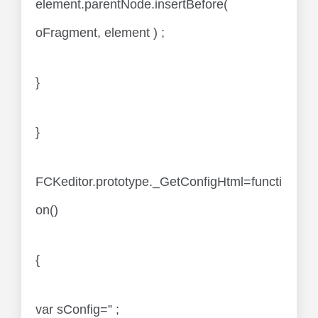
element.parentNode.insertBefore(
oFragment, element ) ;
}
}
FCKeditor.prototype._GetConfigHtml=functi
on()
{
var sConfig=” ;