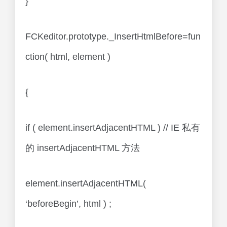
}
FCKeditor.prototype._InsertHtmlBefore=fun
ction( html, element )
{
if ( element.insertAdjacentHTML ) // IE 私有
的 insertAdjacentHTML 方法
element.insertAdjacentHTML(
‘beforeBegin’, html ) ;