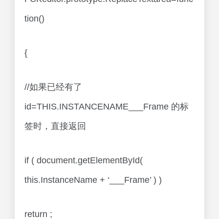
tion()
{
//如果已经有了
id=THIS.INSTANCENAME___Frame 的标
签时，直接返回
if ( document.getElementById(
this.InstanceName + ‘___Frame’ ) )
return ;