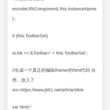
encodeURIComponent( this.InstanceName
) ;
if (this.ToolbarSet)
sLink +=’&Toolbar=’ + this.ToolbarSet ;
//生成一个真正的编辑iframer的html代码 当
然，放入了
src=https://www.jb51.net/article/slink
var html=’