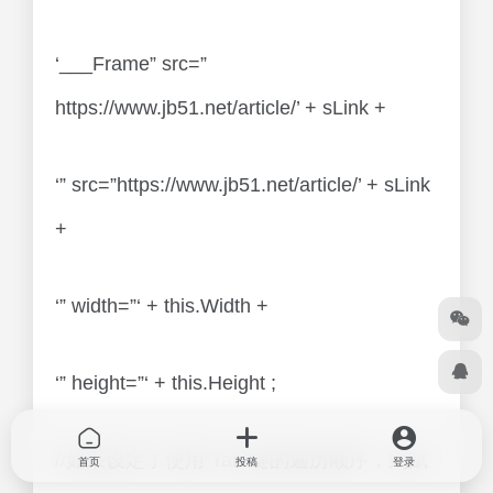
‘___Frame” src=”
https://www.jb51.net/article/’ + sLink +
‘” src=”https://www.jb51.net/article/’ + sLink
+
‘” width=”‘ + this.Width +
‘” height=”‘ + this.Height ;
//如果设定了使用”Tab”键的遍历顺序，则赋
首页
投稿
登录