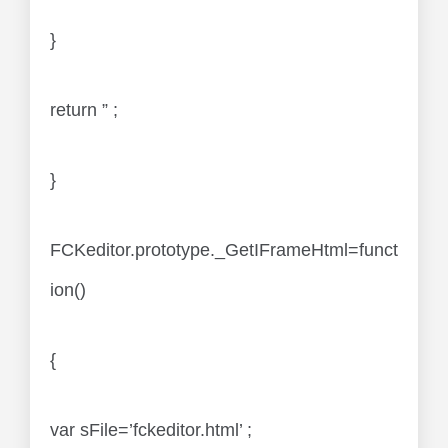
}
return ” ;
}
FCKeditor.prototype._GetIFrameHtml=funct
ion()
{
var sFile=’fckeditor.html’ ;