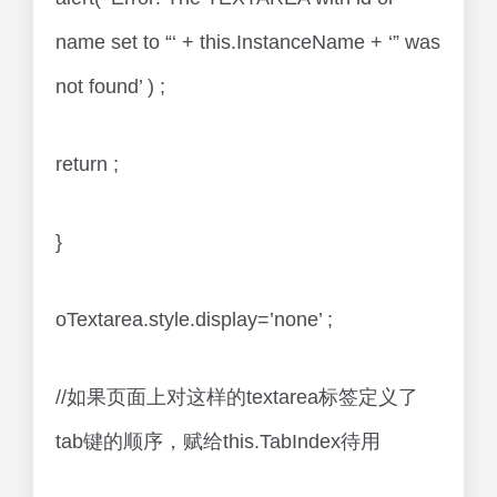
name set to “‘ + this.InstanceName + ‘” was
not found’ ) ;
return ;
}
oTextarea.style.display=’none’ ;
//如果页面上对这样的textarea标签定义了
tab键的顺序，赋给this.TabIndex待用