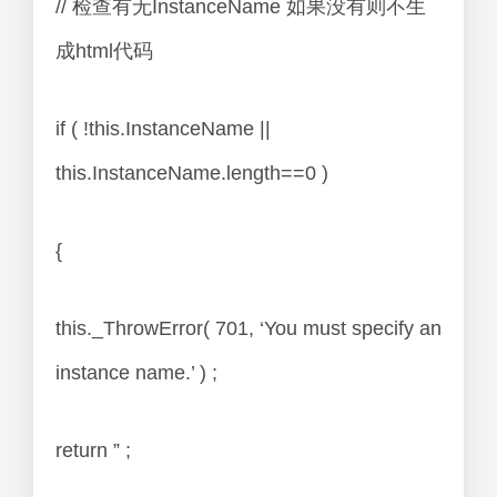
// 检查有无InstanceName 如果没有则不生
成html代码
if ( !this.InstanceName ||
this.InstanceName.length==0 )
{
this._ThrowError( 701, ‘You must specify an
instance name.’ ) ;
return ” ;