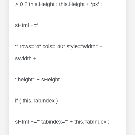
> 0 ? this.Height : this.Height + ‘px’ ;
sHtml +=’
‘” rows=”4″ cols=”40″ style=”width:’ +
sWidth +
‘;height:’ + sHeight ;
if ( this.TabIndex )
sHtml +='” tabindex=”‘ + this.TabIndex ;