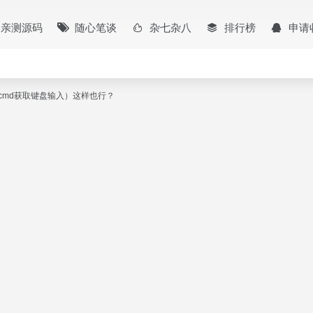
亲测源码
随心笔谈
杂七杂八
排行榜
申请
（cmd获取键盘输入）这样也行？