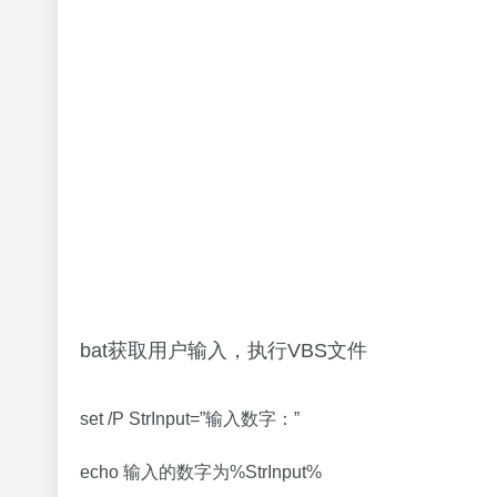
IF “%Flg%” equ “y” (
echo 执行命令
cscript abc.vbs “%StrInput%”
)
注意：
等于号（=）之间不能有空格，不然会出错。
判断值大小最好使用equ之类。
条件判断后的括号的有空格。
其实就是通过echo %var% >>文件名.tx