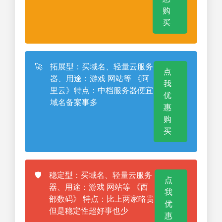
购
买
🚀
拓展型：买域名、轻量云服务
点
器、用途：游戏 网站等 《阿
我
里云》特点：中档服务器便宜
优
域名备案事多
惠
购
买
🛡️
稳定型：买域名、轻量云服务
点
器、用途：游戏 网站等 《西
我
部数码》 特点：比上两家略贵
优
但是稳定性超好事也少
惠