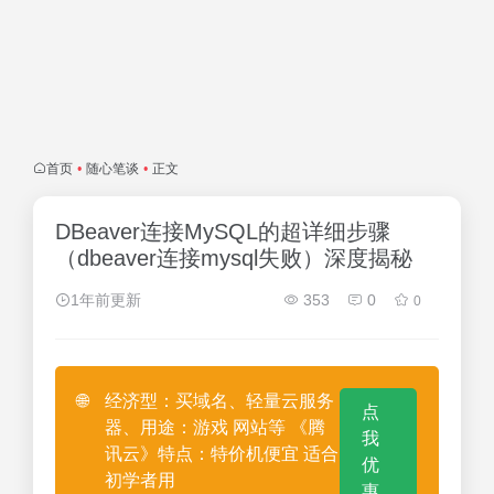
首页
•
随心笔谈
•
正文
DBeaver连接MySQL的超详细步骤
（dbeaver连接mysql失败）深度揭秘
1年前更新
353
0
0
🌐
经济型：买域名、轻量云服务
点
器、用途：游戏 网站等 《腾
我
讯云》特点：特价机便宜 适合
优
初学者用
惠