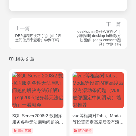
下一篇
上一篇
desktop.ini是什么文件／可
DB2编程序技巧 (九)（db2表
以删除吗 desktop.ini删除方
空间使用率查看）学到了吗
法图解（desk contents翻
译）学到了吗
相关文章
SQL Server2008r2 数据库
vue等框架对Tabs、Moda
服务各种无法启动问题的解
等设置固定高度后没有滚动
决办法(详解)（sql2005服
条问题（vue底部固定中间
随心笔谈
随心笔谈
务器无法启动）一看就会
滑动）墙裂推荐