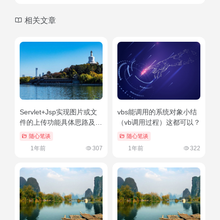
相关文章
Servlet+Jsp实现图片或文
vbs能调用的系统对象小结
件的上传功能具体思路及代
（vb调用过程）这都可以？
码（servletjsp深入详解）
随心笔谈
随心笔谈
干货分享
1年前
307
1年前
322