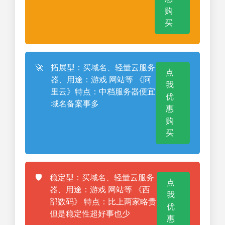
购
买
🚀
拓展型：买域名、轻量云服务
点
器、用途：游戏 网站等 《阿
我
里云》特点：中档服务器便宜
优
域名备案事多
惠
购
买
🛡️
稳定型：买域名、轻量云服务
点
器、用途：游戏 网站等 《西
我
部数码》 特点：比上两家略贵
优
但是稳定性超好事也少
惠