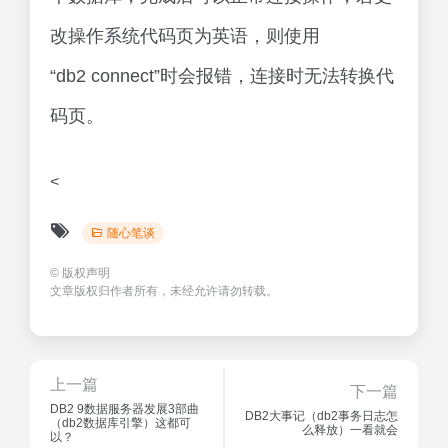
改操作系统代码页为英语，则使用
“db2 connect”时会报错，连接时无法转换代
码页。
<
随心笔谈
©
版权声明
文章版权归作者所有，未经允许请勿转载。
上一篇
下一篇
DB2 9数据服务器发展3部曲
DB2大事记（db2事务日志怎
（db2数据库引擎）这都可
么释放）一看就会
以？