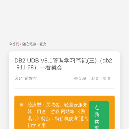
首页
•
随心笔谈
•
正文
DB2 UDB V8.1管理学习笔记(三)（db2
-911 68）一看就会
1年前发布
339
0
0
🌐
经济型：买域名、轻量云服务
点
器、用途：游戏 网站等 《腾
我
讯云》特点：特价机便宜 适合
优
初学者用
惠