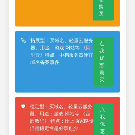
购
买
🚀
拓展型：买域名、轻量云服务
点
器、用途：游戏 网站等 《阿
我
里云》特点：中档服务器便宜
优
域名备案事多
惠
购
买
🛡️
稳定型：买域名、轻量云服务
点
器、用途：游戏 网站等 《西
我
部数码》 特点：比上两家略贵
优
但是稳定性超好事也少
惠