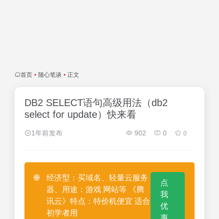
首页
•
随心笔谈
•
正文
DB2 SELECT语句高级用法（db2
select for update）快来看
1年前发布
902
0
0
🌐
经济型：买域名、轻量云服务
点
器、用途：游戏 网站等 《腾
我
讯云》特点：特价机便宜 适合
优
初学者用
惠