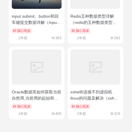
input submit、button和回
Redis五种数据类型详解
车键提交数据详解（input
（redis的五种数据类型实
输入框换行）万万没想到
现）新鲜出炉
随心笔谈
随心笔谈
1年前
363
1年前
282
Oracle数据库如何获取当前
xshell5连接不到虚拟机
自然周,当前周的起始和结
linux的问题及解决（xshell
束日期（oracle获取星期
连接虚拟机失败）这都可以
随心笔谈
随心笔谈
几）学到了吗
1年前
405
1年前
318