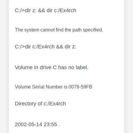
C:/>dir z: && dir c:/Ex4rch
The system cannot find the path specified.
C:/>dir c:/Ex4rch && dir z:
Volume in drive C has no label.
Volume Serial Number is 0078-59FB
Directory of c:/Ex4rch
2002-05-14 23:55 .