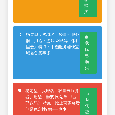
购
买
🚀
拓展型：买域名、轻量云服务
点
器、用途：游戏 网站等 《阿
我
里云》特点：中档服务器便宜
优
域名备案事多
惠
购
买
🛡️
稳定型：买域名、轻量云服务
点
器、用途：游戏 网站等 《西
我
部数码》 特点：比上两家略贵
优
但是稳定性超好事也少
惠