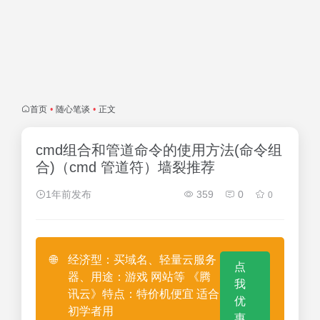
首页
•
随心笔谈
•
正文
cmd组合和管道命令的使用方法(命令组
合)（cmd 管道符）墙裂推荐
1年前发布
359
0
0
🌐
经济型：买域名、轻量云服务
点
器、用途：游戏 网站等 《腾
我
讯云》特点：特价机便宜 适合
优
初学者用
惠