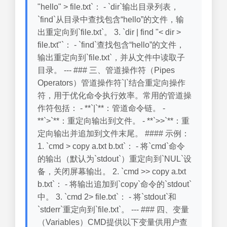
"hello" > file.txt`： - `dir`输出目录列表，
`find`从目录中查找包含“hello”的文件，输
出重定向到`file.txt`。 3. `dir | find "< dir >
file.txt"`： - `find`查找包含“hello”的文件，
输出重定向到`file.txt`，并从文件中读取子
目录。 --- ### 三、管道操作符（Pipes
Operators）管道操作符`|`结合重定向操作
符，用于优化命令执行效率。常用的管道操
作符包括： - **`|`**：管道命令链。 -
**`>`**：重定向输出到文件。 - **`>>`**：重
定向输出并追加到文件末尾。 #### 示例：
1. `cmd > copy a.txt b.txt`： - 将`cmd`命令
的输出（默认为`stdout`）重定向到`NUL`设
备，关闭屏幕输出。 2. `cmd >> copy a.txt
b.txt`： - 将输出追加到`copy`命令的`stdout`
中。 3. `cmd 2> file.txt`： - 将`stdout`和
`stderr`重定向到`file.txt`。 --- ### 四、变量
（Variables）CMD提供以下变量供用户查