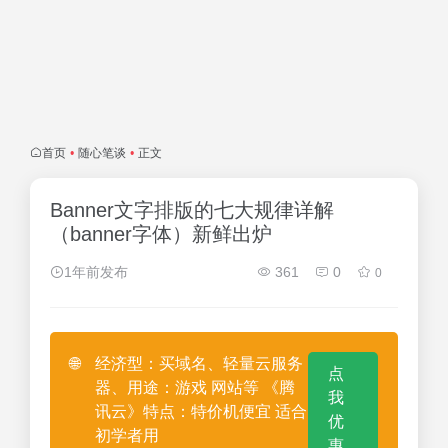
首页
•
随心笔谈
•
正文
Banner文字排版的七大规律详解
（banner字体）新鲜出炉
1年前发布
361
0
0
🌐
经济型：买域名、轻量云服务
点
器、用途：游戏 网站等 《腾
我
讯云》特点：特价机便宜 适合
优
初学者用
惠