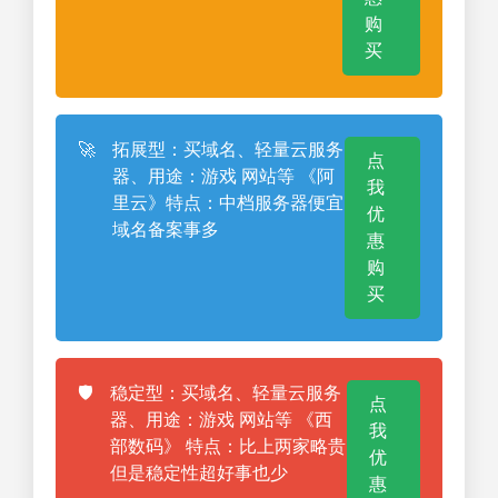
购
买
🚀
拓展型：买域名、轻量云服务
点
器、用途：游戏 网站等 《阿
我
里云》特点：中档服务器便宜
优
域名备案事多
惠
购
买
🛡️
稳定型：买域名、轻量云服务
点
器、用途：游戏 网站等 《西
我
部数码》 特点：比上两家略贵
优
但是稳定性超好事也少
惠