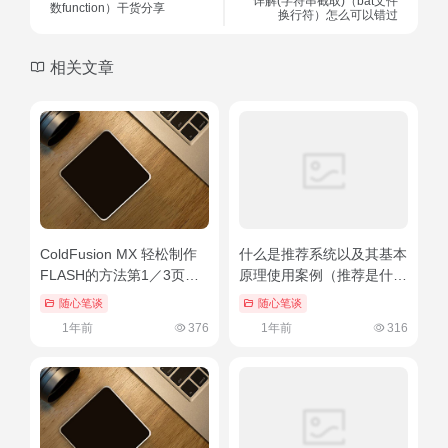
详解(字符串截取)（bat文件
数function）干货分享
换行符）怎么可以错过
相关文章
ColdFusion MX 轻松制作
什么是推荐系统以及其基本
FLASH的方法第1／3页
原理使用案例（推荐是什么
（coldmv）速看
意思啊网络用语）万万没想
随心笔谈
随心笔谈
到
1年前
376
1年前
316