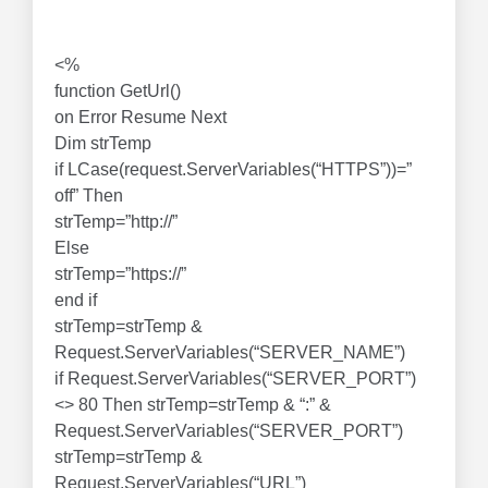
<%
function GetUrl()
on Error Resume Next
Dim strTemp
if LCase(request.ServerVariables(“HTTPS”))=”
off” Then
strTemp=”http://”
Else
strTemp=”https://”
end if
strTemp=strTemp &
Request.ServerVariables(“SERVER_NAME”)
if Request.ServerVariables(“SERVER_PORT”)
<> 80 Then strTemp=strTemp & “:” &
Request.ServerVariables(“SERVER_PORT”)
strTemp=strTemp &
Request.ServerVariables(“URL”)