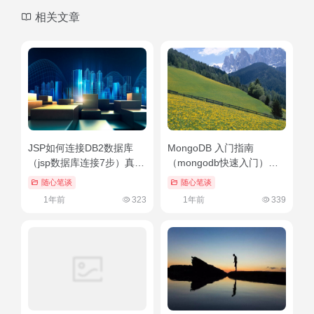
相关文章
JSP如何连接DB2数据库
MongoDB 入门指南
（jsp数据库连接7步）真没
（mongodb快速入门）原
想到
创
随心笔谈
随心笔谈
1年前
323
1年前
339