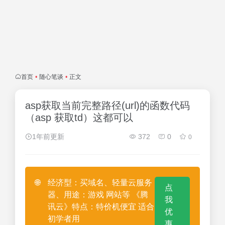
首页
•
随心笔谈
•
正文
asp获取当前完整路径(url)的函数代码
（asp 获取td）这都可以
1年前更新
372
0
0
🌐
经济型：买域名、轻量云服务
点
器、用途：游戏 网站等 《腾
我
讯云》特点：特价机便宜 适合
优
初学者用
惠