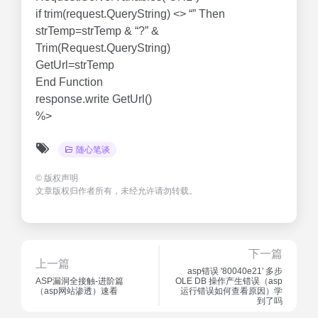
if trim(request.QueryString) <> “” Then
strTemp=strTemp & “?” &
Trim(Request.QueryString)
GetUrl=strTemp
End Function
response.write GetUrl()
%>
随心笔谈
©
版权声明
文章版权归作者所有，未经允许请勿转载。
下一篇
上一篇
asp错误 '80040e21' 多步
ASP漏洞全接触-进阶篇
OLE DB 操作产生错误（asp
（asp网站渗透）速看
运行错误如何查看原因）学
到了吗