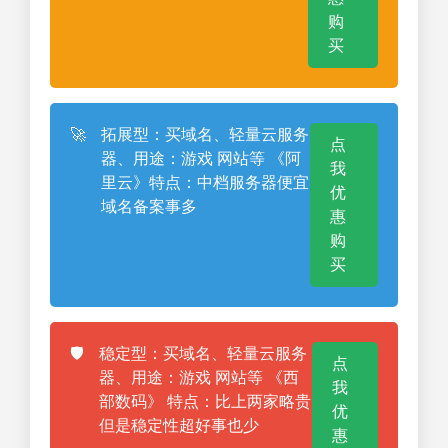
购
买
🚀
拓展型：买域名、轻量云服务
点
器、用途：游戏 网站等 《阿
我
里云》特点：中档服务器便宜
优
域名备案事多
惠
购
买
🛡️
稳定型：买域名、轻量云服务
点
器、用途：游戏 网站等 《西
我
部数码》 特点：比上两家略贵
优
但是稳定性超好事也少
惠