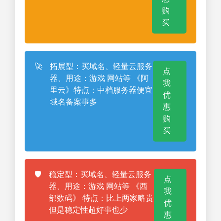
购
买
🚀
拓展型：买域名、轻量云服务
点
器、用途：游戏 网站等 《阿
我
里云》特点：中档服务器便宜
优
域名备案事多
惠
购
买
🛡️
稳定型：买域名、轻量云服务
点
器、用途：游戏 网站等 《西
我
部数码》 特点：比上两家略贵
优
但是稳定性超好事也少
惠