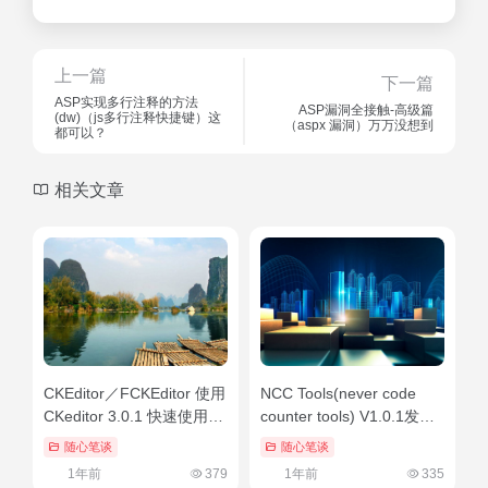
上一篇
下一篇
ASP实现多行注释的方法
ASP漏洞全接触-高级篇
(dw)（js多行注释快捷键）这
（aspx 漏洞）万万没想到
都可以？
相关文章
CKEditor／FCKEditor 使用
NCC Tools(never code
CKeditor 3.0.1 快速使用教
counter tools) V1.0.1发布
程（含插入图片）
代码-代码统计工具（code
随心笔谈
随心笔谈
（ckeditor5中文文档预
blue）墙裂推荐
1年前
379
1年前
335
览）这都可以？