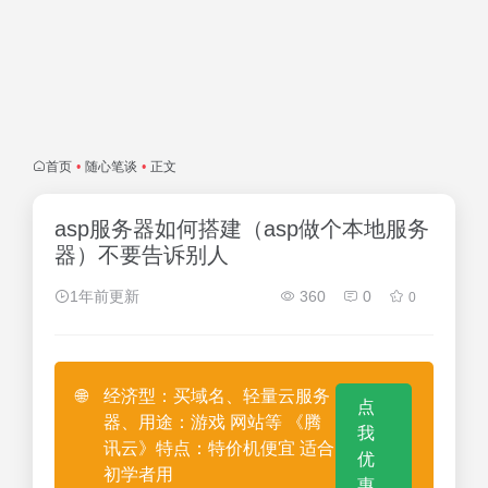
首页
•
随心笔谈
•
正文
asp服务器如何搭建（asp做个本地服务
器）不要告诉别人
1年前更新
360
0
0
🌐
经济型：买域名、轻量云服务
点
器、用途：游戏 网站等 《腾
我
讯云》特点：特价机便宜 适合
优
初学者用
惠