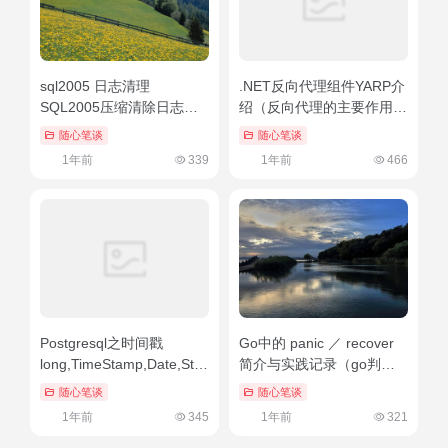
sql2005 日志清理
.NET反向代理组件YARP介
SQL2005压缩清除日志的
绍（反向代理的主要作用）
方法（sqlserver2000日志
快来看
随心笔谈
随心笔谈
清理）硬核推荐
1年前
339
1年前
466
Postgresql之时间戳
Go中的 panic ／ recover
long,TimeStamp,Date,String
简介与实践记录（go判断