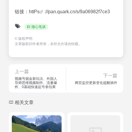
无需
下载
在线播放
视频
，畅享原画5倍速，
支
持
电视投屏。
链接：htt
Ps
://pan.quark.cn/s/9a06982f7ce3
随心笔谈
©
版权声明
文章版权归作者所有，未经允许请勿转载。
上一篇
下一篇
视频号掘金新玩法、外国人
导师思维视频制作、流量爆
网页监控更新变化提醒插件
炸、0基础快速起号拿结果
相关文章