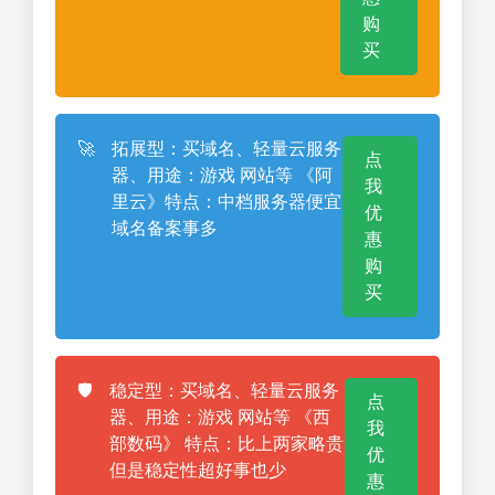
购
买
🚀
拓展型：买域名、轻量云服务
点
器、用途：游戏 网站等 《阿
我
里云》特点：中档服务器便宜
优
域名备案事多
惠
购
买
🛡️
稳定型：买域名、轻量云服务
点
器、用途：游戏 网站等 《西
我
部数码》 特点：比上两家略贵
优
但是稳定性超好事也少
惠