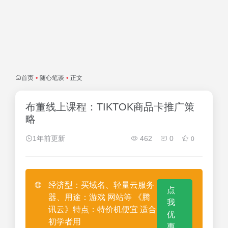
首页
•
随心笔谈
•
正文
布董线上课程：TIKTOK商品卡推广策
略
1年前更新
462
0
0
🌐
经济型：买域名、轻量云服务
点
器、用途：游戏 网站等 《腾
我
讯云》特点：特价机便宜 适合
优
初学者用
惠