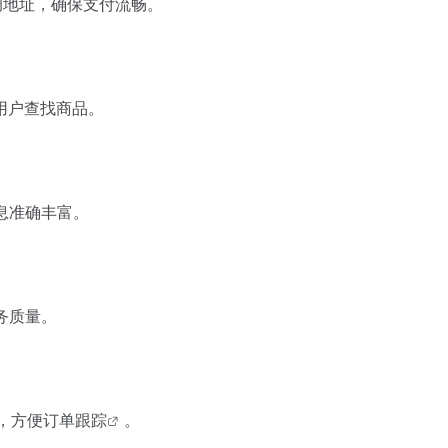
调地址，确保支付流畅。
用户查找商品。
息准确丰富。
务质量。
，方便订单
跟踪
。