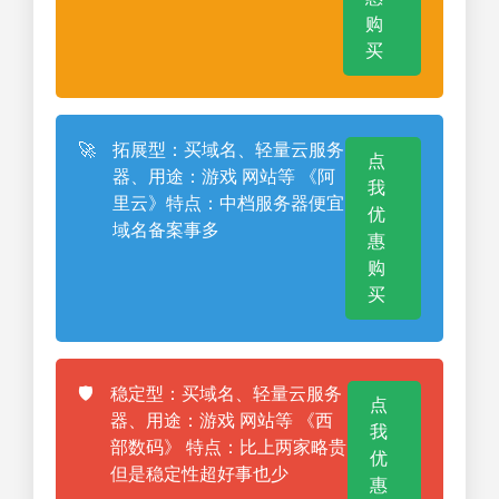
购
买
🚀
拓展型：买域名、轻量云服务
点
器、用途：游戏 网站等 《阿
我
里云》特点：中档服务器便宜
优
域名备案事多
惠
购
买
🛡️
稳定型：买域名、轻量云服务
点
器、用途：游戏 网站等 《西
我
部数码》 特点：比上两家略贵
优
但是稳定性超好事也少
惠