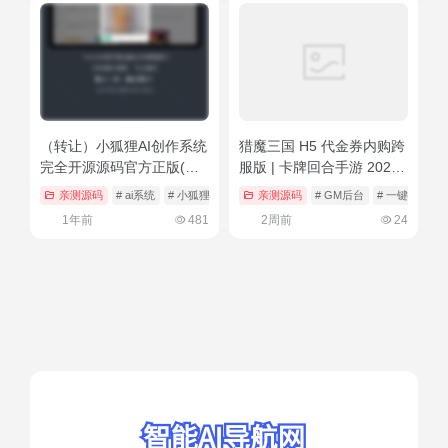
（转让）小狐狸AI创作系统
猎魔三国 H5 代金券内购跨
完全开源源码官方正版(支
服版 | 卡牌回合手游 2026
持AI聊天、AI绘图、AI视
一键镜像端 Linux 服务端带
亲测源码
# ai系统
# 小狐狸
亲测源码
# GM后台
# 一键端
#
频、SunoAI音乐)
GM 后台
1年前
481
2周前
24