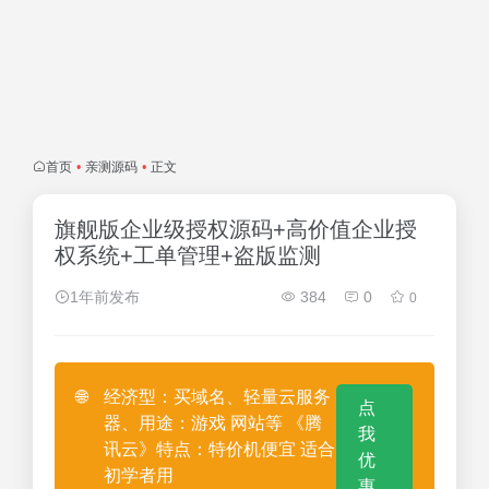
首页
•
亲测源码
•
正文
旗舰版企业级授权源码+高价值企业授
权系统+工单管理+盗版监测
1年前发布
384
0
0
🌐
经济型：买域名、轻量云服务
点
器、用途：游戏 网站等 《腾
我
讯云》特点：特价机便宜 适合
优
初学者用
惠