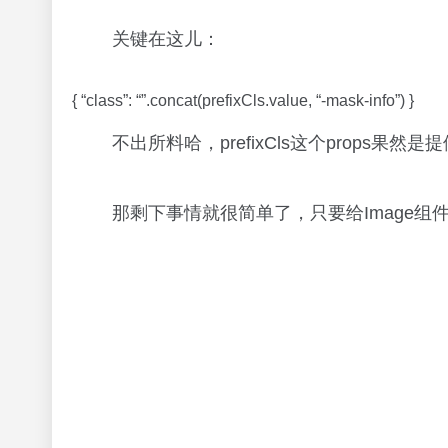
关键在这儿：
{ “class”: “”.concat(prefixCls.value, “-mask-info”) }
不出所料哈，prefixCls这个props果然
那剩下事情就很简单了，只要给Image组件提供