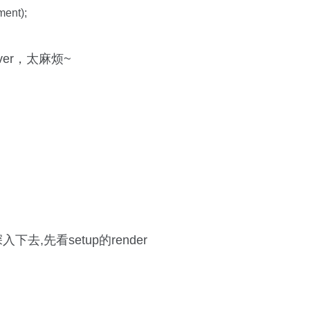
ment);
ver，太麻烦~
去,先看setup的render