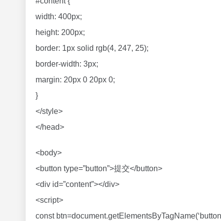
#content {
width: 400px;
height: 200px;
border: 1px solid rgb(4, 247, 25);
border-width: 3px;
margin: 20px 0 20px 0;
}
</style>
</head>
<body>
<button type=”button”>提交</button>
<div id=”content”></div>
<script>
const btn=document.getElementsByTagName(‘button’