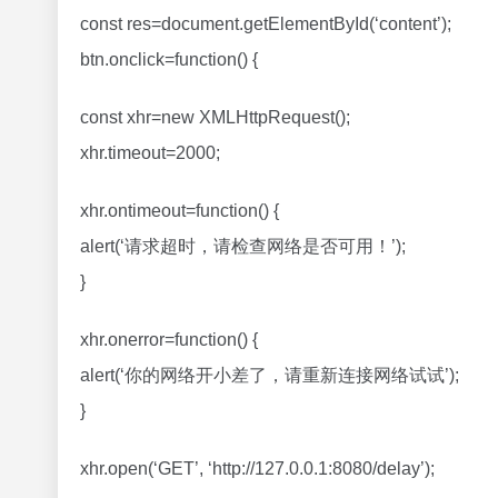
const res=document.getElementById(‘content’);
btn.onclick=function() {
const xhr=new XMLHttpRequest();
xhr.timeout=2000;
xhr.ontimeout=function() {
alert(‘请求超时，请检查网络是否可用！’);
}
xhr.onerror=function() {
alert(‘你的网络开小差了，请重新连接网络试试’);
}
xhr.open(‘GET’, ‘http://127.0.0.1:8080/delay’);