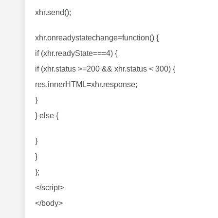
xhr.send();
xhr.onreadystatechange=function() {
if (xhr.readyState===4) {
if (xhr.status >=200 && xhr.status < 300) {
res.innerHTML=xhr.response;
}
} else {
}
}
};
</script>
</body>