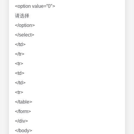
<option value=”0″>
请选择
</option>
</select>
</td>
</tr>
<tr>
<td>
</td>
<tr>
</table>
</form>
</div>
</body>