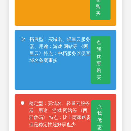
购
买
🚀
拓展型：买域名、轻量云服务
点
器、用途：游戏 网站等 《阿
我
里云》特点：中档服务器便宜
优
域名备案事多
惠
购
买
🛡️
稳定型：买域名、轻量云服务
点
器、用途：游戏 网站等 《西
我
部数码》 特点：比上两家略贵
优
但是稳定性超好事也少
惠