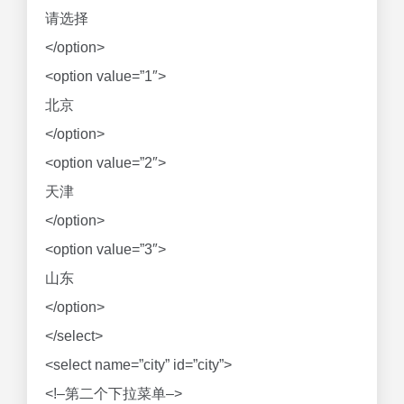
请选择
</option>
<option value=”1″>
北京
</option>
<option value=”2″>
天津
</option>
<option value=”3″>
山东
</option>
</select>
<select name=”city” id=”city”>
<!–第二个下拉菜单–>