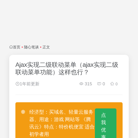
首页
•
随心笔谈
•
正文
Ajax实现二级联动菜单（ajax实现二级
联动菜单功能）这样也行？
1年前更新
315
0
0
🌐
经济型：买域名、轻量云服务
点
器、用途：游戏 网站等 《腾
我
讯云》特点：特价机便宜 适合
优
初学者用
惠