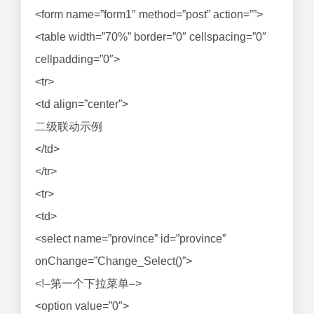
<form name=”form1″ method=”post” action=””>
<table width=”70%” border=”0″ cellspacing=”0″
cellpadding=”0″>
<tr>
<td align=”center”>
二级联动示例
</td>
</tr>
<tr>
<td>
<select name=”province” id=”province”
onChange=”Change_Select()”>
<!–第一个下拉菜单–>
<option value=”0″>