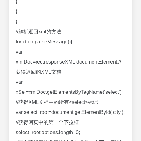
}
}
}
//解析返回xml的方法
function parseMessage(){
var
xmlDoc=req.responseXML.documentElement;//
获得返回的XML文档
var
xSel=xmlDoc.getElementsByTagName(‘select’);
//获得XML文档中的所有<select>标记
var select_root=document.getElementById(‘city’);
//获得网页中的第二个下拉框
select_root.options.length=0;