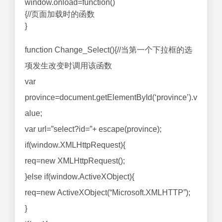
window.οnlοad=function()
{//页面加载时的函数
}
function Change_Select(){//当第一个下拉框的选
项发生改变时调用该函数
var
province=document.getElementById(‘province’).v
alue;
var url=”select?id=”+ escape(province);
if(window.XMLHttpRequest){
req=new XMLHttpRequest();
}else if(window.ActiveXObject){
req=new ActiveXObject(“Microsoft.XMLHTTP”);
}