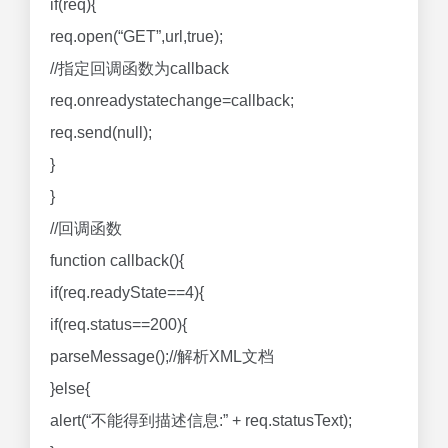
if(req){
req.open(“GET”,url,true);
//指定回调函数为callback
req.onreadystatechange=callback;
req.send(null);
}
}
//回调函数
function callback(){
if(req.readyState==4){
if(req.status==200){
parseMessage();//解析XML文档
}else{
alert(“不能得到描述信息:” + req.statusText);